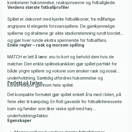
kombinerer hukommelse, reaksjonsevne og fotballglede.
Verdens største fotballprofiler
Spillet er dekorert med kjente fotballikoner, fra målfarlige
angripere til elegante forsvarsspillere. De gjenkjennelige
spillerne og draktene gir ekte stadionstemning rundt bordet
og gjør hver runde ekstra spennende for fotballfans.
Enkle regler – rask og morsom spilling
MATCH er lett å lære: snu to kort og behold dem hvis de
matcher. Den enkle spillmekanikken gjør spillet perfekt for
både yngre spillere og voksne som ønsker rask og sosial
underholdning. Samtidig utfordres hukommelse og
Perfekt på farten
konsentrasjon gjennom hele spillet.
Det kompakte formatet gjør spillet enkelt å ta med i bilen, på
ferie eller til kampdag. En flott gaveidé for fotballinteresserte
barn og familier som liker raske spill med høy
underholdningsfaktor.
Egenskaper