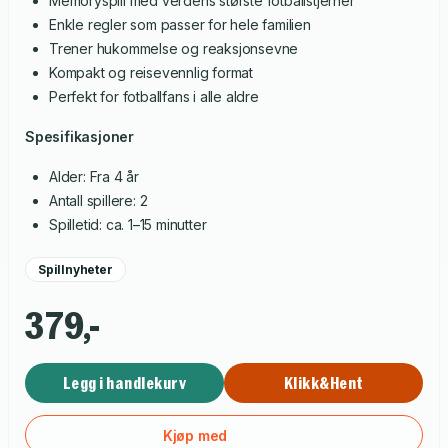
Memoryspill med verdens største fotballstjerner
Enkle regler som passer for hele familien
Trener hukommelse og reaksjonsevne
Kompakt og reisevennlig format
Perfekt for fotballfans i alle aldre
Spesifikasjoner
Alder: Fra 4 år
Antall spillere: 2
Spilletid: ca. 1–15 minutter
Spillnyheter
379,-
Legg i handlekurv
Klikk&Hent
Kjøp med