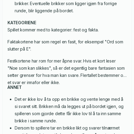
brikker. Eventuelle brikker som ligger igjen fra forrige
runde, blir liggende på bordet.
KATEGORIENE
Spillet kommer med to kategorier: fest og fakta.
Faktakortene har som regel en fasit, for eksempel "Ord som
slutter på E".
Festkortene har rom for mer åpne svar. Hvis et kort leser
"Noe som kan slikkes", så er det egentlig bare fantasien som
setter grenser for hva man kan svare. Flertallet bestemmer om
et svar er innafor eller ikke.
ANNET
Det er ikke lov å ta opp en brikke og vente lenge med å
si svaret sitt. Brikken må da legges ut på bordet igjen, og
spilleren som gjorde dette får ikke lov til å ta inn samme
brikke i samme runde.
Dersom to spillere tar en brikke likt og svarer tilnærmet