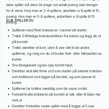
dere spiller må dere bli enige om antall poeng man trenger
for å vinne. Hvis man er 2-4 spillere, abefaler vi å spille til 15
poeng. Hvis man er 5-6 spillere, anbefaler vi å spille til 10
SLIK SPILLER DU
poeng.
Spilleren med flest bokstaver i navnet sitt starter.
Trekk 5 tilfeldige bokstavbrikker fra esken og legg de ut
på bordet.
Trekk deretter et kort, uten å vise det til de andre
spillerne, og velg om du vil bruke fest- eller faktasiden av
kortet.
Snu timeglasset og les opp kortet høyt.
Deretter skal alle finne ord som starter på samme bokstav
som brikkene som ligger på bordet, og som passer til
kortet.
Spillerne tar brikke samtidig som de roper ordet.
Fortsett til alle brikkene på bordet er tatt, eller til tiden har
rent ut.
Deretter fortsetter neste spiller med å legge ut 5 nye