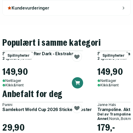
Kundevurderinger
Populært i samme kategori
Si Det Først - After Dark - Ekstrakort
Si Det Først - Fak
Spillnyheter
Spillnyheter
2 spillere
|
10 min
2 spillere
|
10 min
149,90
149,90
Nettlager
Nettlager
Klikk&Hent
Klikk&Hent
Anbefalt for deg
Panini
Janne Hals
Samlekort World Cup 2026 Sticker Booster
Trampoline. Akti
Del av
Trampoline
Annet
|
Norsk, Bokmå
29,90
179,-