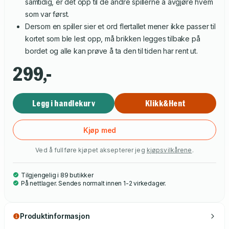
samtidig, er det opp til de andre spillerne å avgjøre hvem
som var først.
Dersom en spiller sier et ord flertallet mener ikke passer til
kortet som ble lest opp, må brikken legges tilbake på
bordet og alle kan prøve å ta den til tiden har rent ut.
299,-
Legg i handlekurv
Klikk&Hent
Kjøp med
Ved å fullføre kjøpet aksepterer jeg
kjøpsvilkårene
.
Tilgjengelig i 89 butikker
På nettlager. Sendes normalt innen 1-2 virkedager.
Produktinformasjon