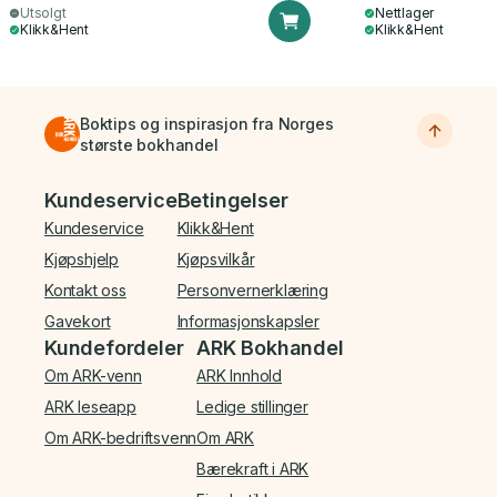
Utsolgt
Nettlager
Klikk&Hent
Klikk&Hent
Boktips og inspirasjon fra Norges
største bokhandel
Bunnmeny
Kundeservice
Betingelser
Kundeservice
Klikk&Hent
Kjøpshjelp
Kjøpsvilkår
Kontakt oss
Personvernerklæring
Gavekort
Informasjonskapsler
Kundefordeler
ARK Bokhandel
Om ARK-venn
ARK Innhold
ARK leseapp
Ledige stillinger
Om ARK-bedriftsvenn
Om ARK
Bærekraft i ARK