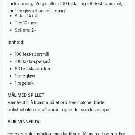
sanke poeng. Velg mellom 100 fakta- og 100 fest-spørsmål,
snu timeglasset og sett i gang!
Alder: 14+ år
Tid: 10+ min
Spillere: 2+
Innhold:
100 fest-spørsmål
100 fakta-spørsmål
60 bokstavbrikker
1 timeglass
1 regelark
MÅL MED SPILLET
Vær først til å komme på et ord som matcher både
bokstavbrikkene på bordet og kortet som leses opp!
SLIK VINNER DU
For hver bokstavbrikke man tar til seg, får man ett poeng. Før