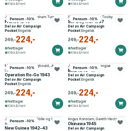
Klikk&Hent
Klikk&Hent
James S. Corum, Graham Turner
Shlomo Aloni, Adam Tooby
Pensum -10%
Pensum -10%
France 1940
Six-Day War 1967
Del av
Air Campaign
Del av
Air Campaign
Pocket
|
Engelsk
Pocket
|
Engelsk
224,-
224,-
249,-
249,-
Nettlager
Nettlager
Klikk&Hent
Klikk&Hent
Michael John Claringbould, Jim
Julian Hale, Mads Bangsø
Pensum -10%
Pensum -10%
Laurier
Blitz 1940–41
Operation Ro-Go 1943
Del av
Air Campaign
Del av
Air Campaign
Pocket
|
Engelsk
Pocket
|
Engelsk
224,-
224,-
249,-
249,-
Nettlager
Nettlager
Klikk&Hent
Klikk&Hent
John Rogers, Mark Stille og 1
Angus Konstam, Gareth Hector
Pensum -10%
annen
Okinawa 1945
New Guinea 1942–43
Del av
Air Campaign