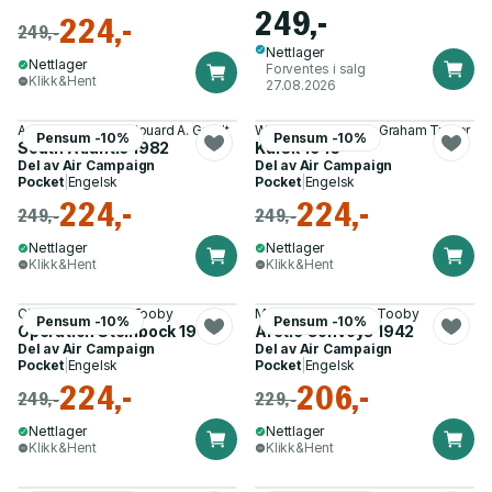
249,-
224,-
249,-
Nettlager
Nettlager
Forventes i salg
Klikk&Hent
27.08.2026
Angus Konstam, Edouard A. Groult
William E. Hiestand, Graham Turner
Pensum -10%
Pensum -10%
South Atlantic 1982
Kursk 1943
Del av
Air Campaign
Del av
Air Campaign
Pocket
|
Engelsk
Pocket
|
Engelsk
224,-
224,-
249,-
249,-
Nettlager
Nettlager
Klikk&Hent
Klikk&Hent
Chris Goss, Adam Tooby
Mark Lardas, Adam Tooby
Pensum -10%
Pensum -10%
Operation Steinbock 1944
Arctic Convoys 1942
Del av
Air Campaign
Del av
Air Campaign
Pocket
|
Engelsk
Pocket
|
Engelsk
224,-
206,-
249,-
229,-
Nettlager
Nettlager
Klikk&Hent
Klikk&Hent