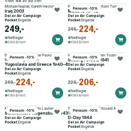
Viser
48
av
53
treff
Michael Napier, Gareth Hector
Ryan K. Noppen, Graham Turner
Pensum -10%
Iraq 2003
Malta 1940–42
Del av
Air Campaign
Del av
Air Campaign
Pocket
|
Engelsk
Pocket
|
Engelsk
249,-
224,-
249,-
Nettlager
Nettlager
Klikk&Hent
Klikk&Hent
Basilio Di Martino, Pier Paolo
Angus Konstam, Adam Tooby
Pensum -10%
Pensum -10%
Battistelli og 1 annen
Sinking Force Z 1941
Yugoslavia and Greece 1940–41
Del av
Air Campaign
Del av
Air Campaign
Pocket
|
Engelsk
Pocket
|
Engelsk
224,-
206,-
249,-
229,-
Nettlager
Nettlager
Klikk&Hent
Klikk&Hent
Marshall Michel III, Jim Laurier
Stephen Bourque, Edouard A.
Pensum -10%
Pensum -10%
Schweinfurt–Regensburg 1943
Groult
D-Day 1944
Del av
Air Campaign
Pocket
|
Engelsk
Del av
Air Campaign
Pocket
|
Engelsk