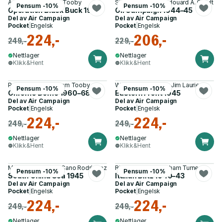
Andrew Bird, Adam Tooby
Steven J. Zaloga, Edouard A. Groult
Pensum -10%
Pensum -10%
Operation Black Buck 1982
Oil Campaign 1944–45
Del av
Air Campaign
Del av
Air Campaign
Pocket
|
Engelsk
Pocket
|
Engelsk
224,-
206,-
249,-
229,-
Nettlager
Nettlager
Klikk&Hent
Klikk&Hent
Peter E. Davies, Adam Tooby
William E. Hiestand, Jim Laurier
Pensum -10%
Pensum -10%
Chrome Dome 1960–68
Eastern Front 1945
Del av
Air Campaign
Del av
Air Campaign
Pocket
|
Engelsk
Pocket
|
Engelsk
224,-
224,-
249,-
249,-
Nettlager
Nettlager
Klikk&Hent
Klikk&Hent
Mark Lardas, Irene Cano Rodríguez
Richard Worrall, Graham Turner
Pensum -10%
Pensum -10%
South China Sea 1945
Italian Blitz 1940–43
Del av
Air Campaign
Del av
Air Campaign
Pocket
|
Engelsk
Pocket
|
Engelsk
224,-
224,-
249,-
249,-
Nettlager
Nettlager