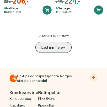
206,-
224,-
229,-
249,-
Nettlager
Nettlager
Klikk&Hent
Klikk&Hent
Viser
48
av
53
treff
Last inn flere
Boktips og inspirasjon fra Norges
største bokhandel
Bunnmeny
Kundeservice
Betingelser
Kundeservice
Klikk&Hent
Kjøpshjelp
Kjøpsvilkår