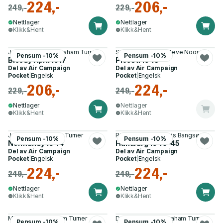
224,-
206,-
249,-
229,-
Nettlager
Nettlager
Klikk&Hent
Klikk&Hent
James S. Corum, Graham Turner
Steven J. Zaloga, Steve Noon
Pensum -10%
Pensum -10%
Bloody April 1917
Ploesti 1943
Del av
Air Campaign
Del av
Air Campaign
Pocket
|
Engelsk
Pocket
|
Engelsk
206,-
224,-
229,-
249,-
Nettlager
Nettlager
Klikk&Hent
Klikk&Hent
Julian Hale, Graham Turner
Richard Worrall, Mads Bangsø
Pensum -10%
Pensum -10%
Normandy 1944
Hamburg 1940–45
Del av
Air Campaign
Del av
Air Campaign
Pocket
|
Engelsk
Pocket
|
Engelsk
224,-
224,-
249,-
249,-
Nettlager
Nettlager
Klikk&Hent
Klikk&Hent
Mark Lardas, Graham Turner
Douglas C. Dildy, Graham Turner
Pensum -10%
Pensum -10%