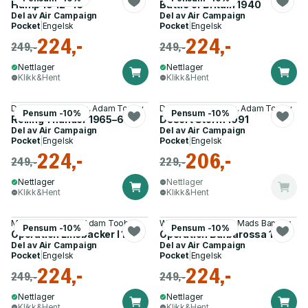
Hump 1942–45
Battle of Britain 1940
Del av
Air Campaign
Del av
Air Campaign
Pocket
|
Engelsk
Pocket
|
Engelsk
224,-
224,-
249,-
249,-
Nettlager
Nettlager
Klikk&Hent
Klikk&Hent
Dr Richard P. Hallion, Adam Tooby
Dr Richard P. Hallion, Adam Tooby
Pensum -10%
Pensum -10%
Rolling Thunder 1965–68
Desert Storm 1991
Del av
Air Campaign
Del av
Air Campaign
Pocket
|
Engelsk
Pocket
|
Engelsk
224,-
206,-
249,-
229,-
Nettlager
Nettlager
Klikk&Hent
Klikk&Hent
Marshall Michel III, Adam Tooby
William E. Hiestand, Mads Bangsø
Pensum -10%
Pensum -10%
Operation Linebacker I 1972
Operation Barbarossa 1941
Del av
Air Campaign
Del av
Air Campaign
Pocket
|
Engelsk
Pocket
|
Engelsk
224,-
224,-
249,-
249,-
Nettlager
Nettlager
Klikk&Hent
Klikk&Hent