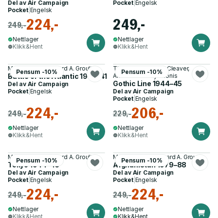
Del av
Air Campaign
Pocket
|
Engelsk
Pocket
|
Engelsk
224,-
249,-
249,-
Nettlager
Nettlager
Klikk&Hent
Klikk&Hent
Mark Lardas, Edouard A. Groult
Thomas McKelvey Cleaver,
Pensum -10%
Pensum -10%
Battle of the Atlantic 1939–41
Anastasios Polychronis
Gothic Line 1944–45
Del av
Air Campaign
Pocket
|
Engelsk
Del av
Air Campaign
Pocket
|
Engelsk
224,-
206,-
249,-
229,-
Nettlager
Nettlager
Klikk&Hent
Klikk&Hent
Mark Lardas, Edouard A. Groult
Mark Galeotti, Edouard A. Groult
Pensum -10%
Pensum -10%
Tokyo 1944–45
Afghanistan 1979–88
Del av
Air Campaign
Del av
Air Campaign
Pocket
|
Engelsk
Pocket
|
Engelsk
224,-
224,-
249,-
249,-
Nettlager
Nettlager
Klikk&Hent
Klikk&Hent