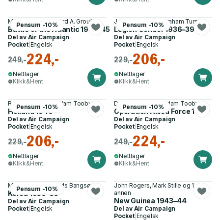
Mark Lardas, Edouard A. Groult
James S. Corum, Graham Turner
Pensum -10%
Pensum -10%
Battle of the Atlantic 1942–45
Legion Condor 1936–39
Del av
Air Campaign
Del av
Air Campaign
Pocket
|
Engelsk
Pocket
|
Engelsk
224,-
206,-
249,-
229,-
Nettlager
Nettlager
Klikk&Hent
Klikk&Hent
Ryan K. Noppen, Adam Tooby
Dr Brian D. Laslie, Adam Tooby
Pensum -10%
Pensum -10%
Holland 1940
Operation Allied Force 1999
Del av
Air Campaign
Del av
Air Campaign
Pocket
|
Engelsk
Pocket
|
Engelsk
206,-
224,-
229,-
249,-
Nettlager
Nettlager
Klikk&Hent
Klikk&Hent
Michael Napier, Mads Bangsø
John Rogers, Mark Stille og 1
Pensum -10%
Korea 1950–53
annen
New Guinea 1943–44
Del av
Air Campaign
Pocket
|
Engelsk
Del av
Air Campaign
Pocket
|
Engelsk