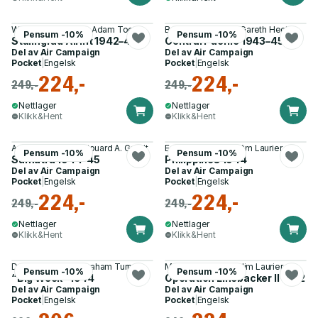
William E. Hiestand, Adam Tooby
Brian Lane Herder, Gareth Hector
Pensum -10%
Pensum -10%
Stalingrad Airlift 1942–43
Central Pacific 1943–45
Del av
Air Campaign
Del av
Air Campaign
Pocket
|
Engelsk
Pocket
|
Engelsk
224,-
224,-
249,-
249,-
Nettlager
Nettlager
Klikk&Hent
Klikk&Hent
Angus Konstam, Edouard A. Groult
Edward M. Young, Jim Laurier
Pensum -10%
Pensum -10%
Sumatra 1944–45
Philippines 1944
Del av
Air Campaign
Del av
Air Campaign
Pocket
|
Engelsk
Pocket
|
Engelsk
224,-
224,-
249,-
249,-
Nettlager
Nettlager
Klikk&Hent
Klikk&Hent
Douglas C. Dildy, Graham Turner
Marshall Michel III, Jim Laurier
Pensum -10%
Pensum -10%
“Big Week” 1944
Operation Linebacker II 1972
Del av
Air Campaign
Del av
Air Campaign
Pocket
|
Engelsk
Pocket
|
Engelsk