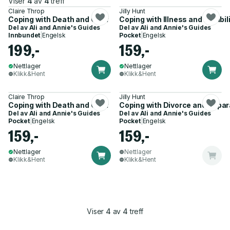
Viser
4
av
4
treff
Claire Throp
Jilly Hunt
Coping with Death and Grief
Coping with Illness and Disabil
Del av
Ali and Annie's Guides
Del av
Ali and Annie's Guides
Innbundet
|
Engelsk
Pocket
|
Engelsk
199,-
159,-
Nettlager
Nettlager
Klikk&Hent
Klikk&Hent
Claire Throp
Jilly Hunt
Coping with Death and Grief
Coping with Divorce and Separ
Del av
Ali and Annie's Guides
Del av
Ali and Annie's Guides
Pocket
|
Engelsk
Pocket
|
Engelsk
159,-
159,-
Nettlager
Nettlager
Klikk&Hent
Klikk&Hent
Viser
4
av
4
treff