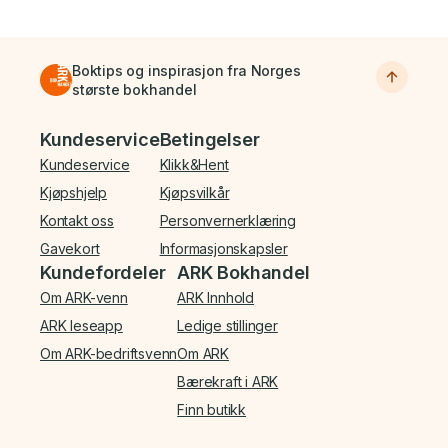
Boktips og inspirasjon fra Norges
største bokhandel
Bunnmeny
Kundeservice
Betingelser
Kundeservice
Klikk&Hent
Kjøpshjelp
Kjøpsvilkår
Kontakt oss
Personvernerklæring
Gavekort
Informasjonskapsler
Kundefordeler
ARK Bokhandel
Om ARK-venn
ARK Innhold
ARK leseapp
Ledige stillinger
Om ARK-bedriftsvenn
Om ARK
Bærekraft i ARK
Finn butikk