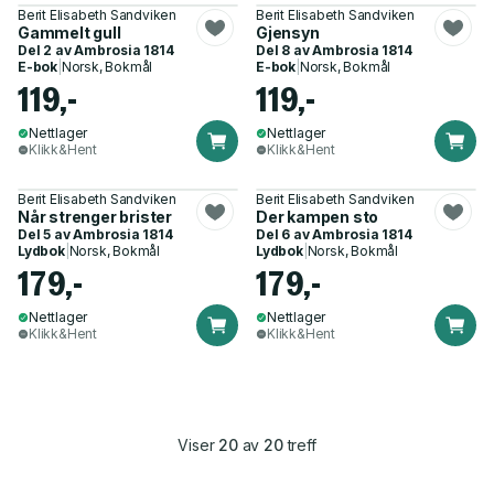
Berit Elisabeth Sandviken
Berit Elisabeth Sandviken
Gammelt gull
Gjensyn
Del 2 av
Ambrosia 1814
Del 8 av
Ambrosia 1814
E-bok
|
Norsk, Bokmål
E-bok
|
Norsk, Bokmål
119,-
119,-
Nettlager
Nettlager
Klikk&Hent
Klikk&Hent
Berit Elisabeth Sandviken
Berit Elisabeth Sandviken
Når strenger brister
Der kampen sto
Del 5 av
Ambrosia 1814
Del 6 av
Ambrosia 1814
Lydbok
|
Norsk, Bokmål
Lydbok
|
Norsk, Bokmål
179,-
179,-
Nettlager
Nettlager
Klikk&Hent
Klikk&Hent
Viser
20
av
20
treff