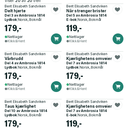
Viser
20
av
20
treff
Berit Elisabeth Sandviken
Berit Elisabeth Sandviken
Delt hjerte
Når strenger brister
Del 3 av
Ambrosia 1814
Del 5 av
Ambrosia 1814
Lydbok
|
Norsk, Bokmål
E-bok
|
Norsk, Bokmål
179,-
119,-
Nettlager
Nettlager
Klikk&Hent
Klikk&Hent
Berit Elisabeth Sandviken
Berit Elisabeth Sandviken
Vårbrudd
Kjærlighetens omveier
Del 4 av
Ambrosia 1814
Del 7 av
Ambrosia 1814
Lydbok
|
Norsk, Bokmål
Lydbok
|
Norsk, Bokmål
179,-
179,-
Nettlager
Nettlager
Klikk&Hent
Klikk&Hent
Berit Elisabeth Sandviken
Berit Elisabeth Sandviken
Taus kjærlighet
Kjærlighetens omveier
Del 10 av
Ambrosia 1814
Del 7 av
Ambrosia 1814
Lydbok
|
Norsk, Bokmål
E-bok
|
Norsk, Bokmål
179,-
119,-