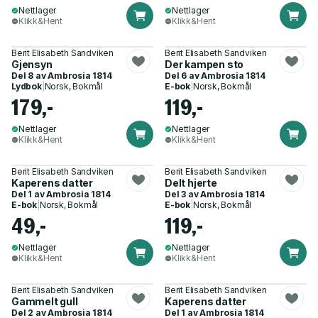
Nettlager
Nettlager
Klikk&Hent
Klikk&Hent
Berit Elisabeth Sandviken
Berit Elisabeth Sandviken
Gjensyn
Der kampen sto
Del 8 av
Ambrosia 1814
Del 6 av
Ambrosia 1814
Lydbok
|
Norsk, Bokmål
E-bok
|
Norsk, Bokmål
179,-
119,-
Nettlager
Nettlager
Klikk&Hent
Klikk&Hent
Berit Elisabeth Sandviken
Berit Elisabeth Sandviken
Kaperens datter
Delt hjerte
Del 1 av
Ambrosia 1814
Del 3 av
Ambrosia 1814
E-bok
|
Norsk, Bokmål
E-bok
|
Norsk, Bokmål
49,-
119,-
Nettlager
Nettlager
Klikk&Hent
Klikk&Hent
Berit Elisabeth Sandviken
Berit Elisabeth Sandviken
Gammelt gull
Kaperens datter
Del 2 av
Ambrosia 1814
Del 1 av
Ambrosia 1814