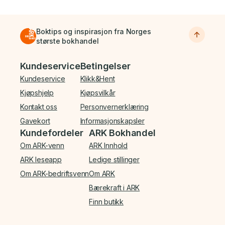
Boktips og inspirasjon fra Norges
største bokhandel
Bunnmeny
Kundeservice
Betingelser
Kundeservice
Klikk&Hent
Kjøpshjelp
Kjøpsvilkår
Kontakt oss
Personvernerklæring
Gavekort
Informasjonskapsler
Kundefordeler
ARK Bokhandel
Om ARK-venn
ARK Innhold
ARK leseapp
Ledige stillinger
Om ARK-bedriftsvenn
Om ARK
Bærekraft i ARK
Finn butikk