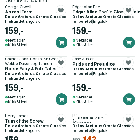
Viser
48
av
104
treff
George Orwell
Edgar Allan Poe
Animal Farm
Edgar Allan Poe''s Classic Tale
Del av
Arcturus Ornate Classics
Del av
Arcturus Ornate Classics
Innbundet
|
Engelsk
Innbundet
|
Engelsk
159,-
159,-
Nettlager
Nettlager
Klikk&Hent
Klikk&Hent
Charles John Tibbits, Sir George
Jane Austen
Webbe Dasent og 1 annen
Pride and Prejudice
Norse Fairy & Folk Tales
Del av
Arcturus Ornate Classics
Del av
Arcturus Ornate Classics
Innbundet
|
Engelsk
Innbundet
|
Engelsk
159,-
159,-
Nettlager
Nettlager
Klikk&Hent
Klikk&Hent
Henry James
Homer
Pensum -10%
Turn of the Screw
Odyssey
Del av
Arcturus Ornate Classics
Del av
Arcturus Ornate Classics
Innbundet
|
Engelsk
Innbundet
|
Engelsk
159,-
143,-
159,-