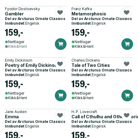
Fyodor Dostoevsky
Franz Kafka
Gambler
Metamorphosis
Del av
Arcturus Ornate Classics
Del av
Arcturus Ornate Classics
Innbundet
|
Engelsk
Innbundet
|
Engelsk
159,-
159,-
Nettlager
Nettlager
Klikk&Hent
Klikk&Hent
Emily Dickinson
Charles Dickens
Poetry of Emily Dickinson
Tale of Two Cities
Del av
Arcturus Ornate Classics
Del av
Arcturus Ornate Classics
Innbundet
|
Engelsk
Innbundet
|
Engelsk
159,-
159,-
Nettlager
Nettlager
Klikk&Hent
Klikk&Hent
Jane Austen
H. P. Lovecraft
Emma
Call of Cthulhu and Other Stori
Del av
Arcturus Ornate Classics
Del av
Arcturus Ornate Classics
Innbundet
|
Engelsk
Innbundet
|
Engelsk
159,-
159,-