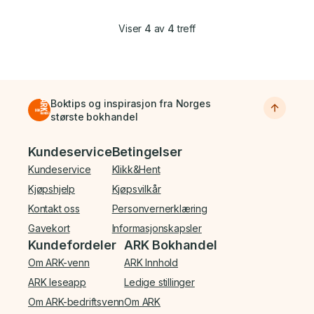
Viser
4
av
4
treff
Boktips og inspirasjon fra Norges
største bokhandel
Bunnmeny
Kundeservice
Betingelser
Kundeservice
Klikk&Hent
Kjøpshjelp
Kjøpsvilkår
Kontakt oss
Personvernerklæring
Gavekort
Informasjonskapsler
Kundefordeler
ARK Bokhandel
Om ARK-venn
ARK Innhold
ARK leseapp
Ledige stillinger
Om ARK-bedriftsvenn
Om ARK