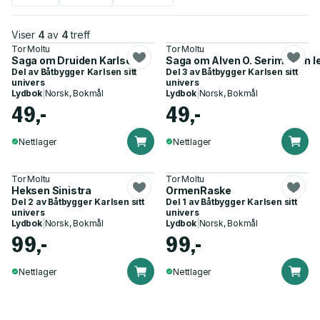
Viser
4
av
4
treff
Tor Moltu
Tor Moltu
Saga om Druiden Karlsen
Saga om Alven O. Serimli - en 
Del av
Båtbygger Karlsen sitt
Del 3 av
Båtbygger Karlsen sitt
univers
univers
Lydbok
|
Norsk, Bokmål
Lydbok
|
Norsk, Bokmål
49,-
49,-
Nettlager
Nettlager
Tor Moltu
Tor Moltu
Heksen Sinistra
OrmenRaske
Del 2 av
Båtbygger Karlsen sitt
Del 1 av
Båtbygger Karlsen sitt
univers
univers
Lydbok
|
Norsk, Bokmål
Lydbok
|
Norsk, Bokmål
99,-
99,-
Nettlager
Nettlager