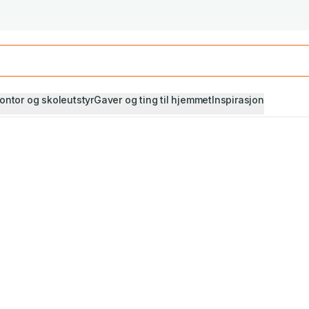
Studiestart! Alle* pensumbøker -20%
Se utvalget her
ontor og skoleutstyr
Gaver og ting til hjemmet
Inspirasjon