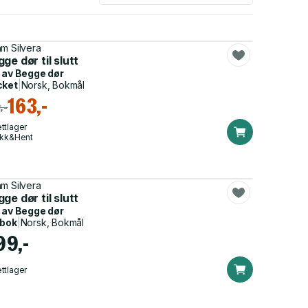
m Silvera
ge dør til slutt
 av
Begge dør
cket
|
Norsk, Bokmål
163,-
,-
ttlager
ikk&Hent
m Silvera
ge dør til slutt
 av
Begge dør
dbok
|
Norsk, Bokmål
99,-
ttlager