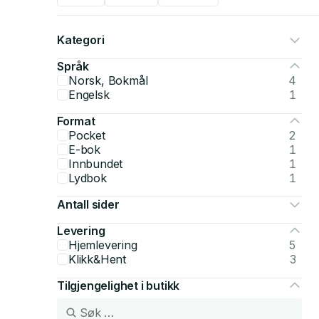
Kategori
Språk
Norsk, Bokmål
4
Engelsk
1
Format
Pocket
2
E-bok
1
Innbundet
1
Lydbok
1
Antall sider
Levering
Hjemlevering
5
Klikk&Hent
3
Tilgjengelighet i butikk