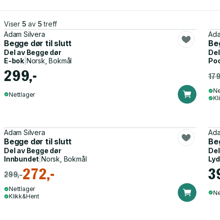
Viser
5
av
5
treff
Adam Silvera
Ada
Begge dør til slutt
Beg
Del av
Begge dør
Del
E-bok
|
Norsk, Bokmål
Po
299,-
179
Ne
Nettlager
Kl
Adam Silvera
Ada
Begge dør til slutt
Beg
Del av
Begge dør
Del
Innbundet
|
Norsk, Bokmål
Ly
272,-
3
299,-
Nettlager
Ne
Klikk&Hent