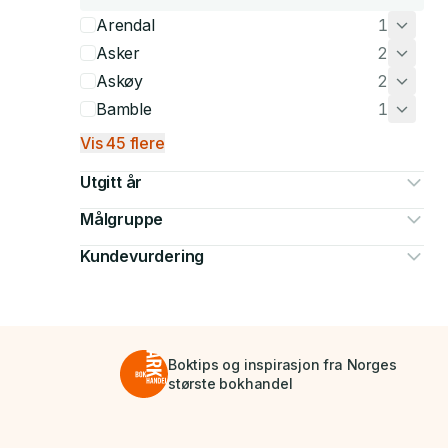
Arendal
1
Asker
2
Askøy
2
Bamble
1
Vis 45 flere
Utgitt år
Målgruppe
Kundevurdering
Boktips og inspirasjon fra Norges
største bokhandel