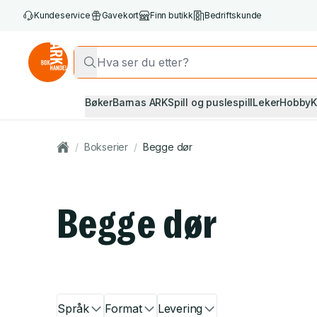
Kundeservice
Gavekort
Finn butikk
Bedriftskunde
Bøker
Barnas ARK
Spill og puslespill
Leker
Hobby
K
/
Bokserier
/
Begge dør
Begge dør
Språk
Format
Levering