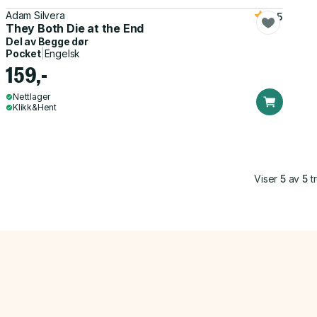
Adam Silvera
4.5
They Both Die at the End
Del av
Begge dør
Pocket
|
Engelsk
159,-
Nettlager
Klikk&Hent
Viser
5
av
5
tr