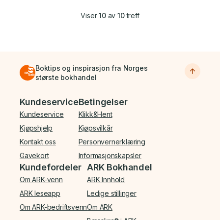
Viser
10
av
10
treff
Boktips og inspirasjon fra Norges
største bokhandel
Bunnmeny
Kundeservice
Betingelser
Kundeservice
Klikk&Hent
Kjøpshjelp
Kjøpsvilkår
Kontakt oss
Personvernerklæring
Gavekort
Informasjonskapsler
Kundefordeler
ARK Bokhandel
Om ARK-venn
ARK Innhold
ARK leseapp
Ledige stillinger
Om ARK-bedriftsvenn
Om ARK