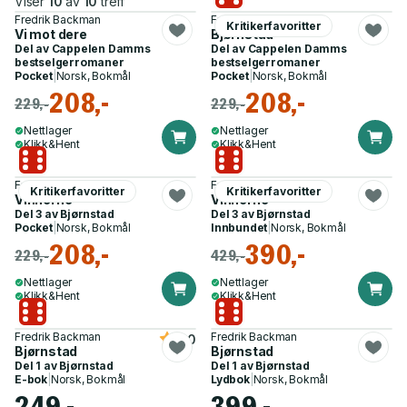
Viser
10
av
10
treff
Fredrik Backman
Fredrik Backman
Kritikerfavoritter
Vi mot dere
Bjørnstad
Del av
Cappelen Damms
Del av
Cappelen Damms
bestselgerromaner
bestselgerromaner
Pocket
|
Norsk, Bokmål
Pocket
|
Norsk, Bokmål
208,-
208,-
229,-
229,-
Nettlager
Nettlager
Klikk&Hent
Klikk&Hent
Fredrik Backman
Fredrik Backman
Kritikerfavoritter
Kritikerfavoritter
Vinnerne
Vinnerne
Del 3 av
Bjørnstad
Del 3 av
Bjørnstad
Pocket
|
Norsk, Bokmål
Innbundet
|
Norsk, Bokmål
208,-
390,-
229,-
429,-
Nettlager
Nettlager
Klikk&Hent
Klikk&Hent
Fredrik Backman
Fredrik Backman
5.0
Bjørnstad
Bjørnstad
Del 1 av
Bjørnstad
Del 1 av
Bjørnstad
E-bok
|
Norsk, Bokmål
Lydbok
|
Norsk, Bokmål
249,-
399,-