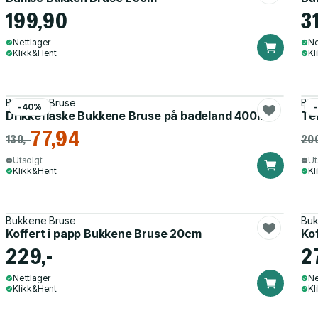
199,90
31
Nettlager
Ne
Klikk&Hent
Kl
Bukkene Bruse
Buk
-40%
Drikkeflaske Bukkene Bruse på badeland 400ml
Te
77,94
130,-
200
Utsolgt
Ut
Klikk&Hent
Kl
Bukkene Bruse
Buk
Koffert i papp Bukkene Bruse 20cm
Ko
229,-
2
Nettlager
Ne
Klikk&Hent
Kl