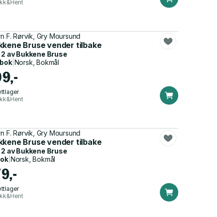
ikk&Hent
rn F. Rørvik, Gry Moursund
kkene Bruse vender tilbake
 2 av
Bukkene Bruse
dbok
|
Norsk, Bokmål
99,-
ttlager
ikk&Hent
rn F. Rørvik, Gry Moursund
kkene Bruse vender tilbake
 2 av
Bukkene Bruse
bok
|
Norsk, Bokmål
9,-
ttlager
ikk&Hent