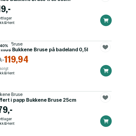
9,-
ttlager
ikk&Hent
kene Bruse
-40%
rmos Bukkene Bruse på badeland 0,5l
119,94
,-
solgt
ikk&Hent
kene Bruse
ffert i papp Bukkene Bruse 25cm
79,-
ttlager
ikk&Hent