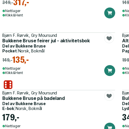
317,-
349,-
149
Nettlager
Ne
Klikk&Hent
Kl
Bjørn F. Rørvik, Gry Moursund
Bjø
Bukkene Bruse feirer jul - aktivitetsbok
Al
Del av
Bukkene Bruse
Del
Pocket
|
Norsk, Bokmål
Pa
135,-
149,-
199
Nettlager
Ne
Klikk&Hent
Kl
Bjørn F. Rørvik, Gry Moursund
Bjø
Bukkene Bruse på badeland
Bu
Del av
Bukkene Bruse
Del
E-bok
|
Norsk, Bokmål
Ly
179,-
3
Nettlager
Ne