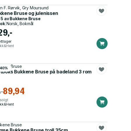
rn F. Rørvik, Gry Moursund
kkene Bruse og julenissen
 5 av
Bukkene Bruse
bok
|
Norsk, Bokmål
29,-
ttlager
ikk&Hent
kene Bruse
-40%
tboks Bukkene Bruse på badeland 3 rom
89,94
,-
solgt
ikk&Hent
kene Bruse
mse Bukkene Bruse troll 35cm