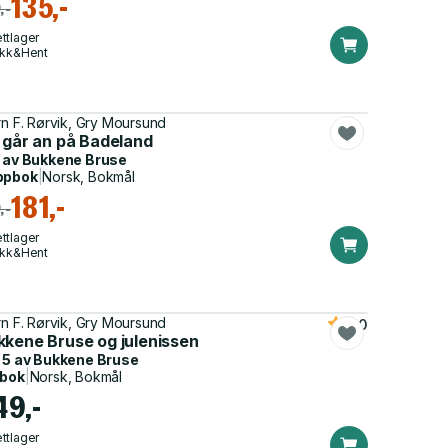
135,-
,-
ttlager
ikk&Hent
rn F. Rørvik, Gry Moursund
t går an på Badeland
 av
Bukkene Bruse
ppbok
|
Norsk, Bokmål
181,-
,-
ttlager
ikk&Hent
rn F. Rørvik, Gry Moursund
5.0
kkene Bruse og julenissen
 5 av
Bukkene Bruse
dbok
|
Norsk, Bokmål
49,-
ttlager