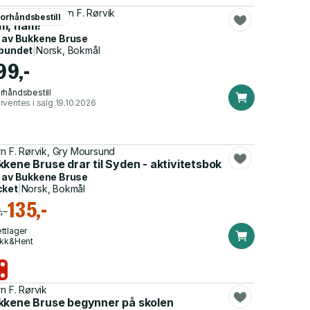
 Moursund, Bjørn F. Rørvik
orhåndsbestill
m, nam!
 av
Bukkene Bruse
bundet
|
Norsk, Bokmål
99,-
rhåndsbestill
rventes i salg 19.10.2026
rn F. Rørvik, Gry Moursund
kene Bruse drar til Syden - aktivitetsbok
 av
Bukkene Bruse
cket
|
Norsk, Bokmål
135,-
,-
ttlager
ikk&Hent
rn F. Rørvik
kkene Bruse begynner på skolen