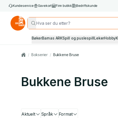
Kundeservice
Gavekort
Finn butikk
Bedriftskunde
Bøker
Barnas ARK
Spill og puslespill
Leker
Hobby
K
/
Bokserier
/
Bukkene Bruse
Bukkene Bruse
Aktuelt
Språk
Format