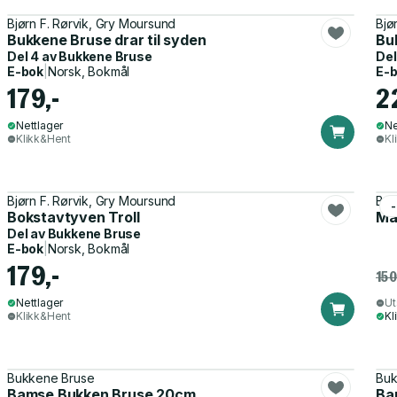
Bjørn F. Rørvik, Gry Moursund
Bjø
Bukkene Bruse drar til syden
Bu
Del 4 av
Bukkene Bruse
Del
E-bok
|
Norsk, Bokmål
E-
179,-
2
Nettlager
Ne
Klikk&Hent
Kl
Bjørn F. Rørvik, Gry Moursund
Buk
Bokstavtyven Troll
Ma
Del av
Bukkene Bruse
E-bok
|
Norsk, Bokmål
179,-
150
Nettlager
Ut
Klikk&Hent
Kl
Bukkene Bruse
Buk
Bamse Bukken Bruse 20cm
Ba