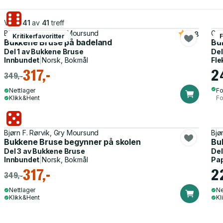
Viser
41
av
41
treff
Bjørn F. Rørvik, Gry Moursund
Gry
4.8
Kritikerfavoritter
F
Bukkene Bruse på badeland
Bu
Del 1 av
Bukkene Bruse
Del
Innbundet
|
Norsk, Bokmål
Fle
317,-
2
349,-
Nettlager
Fo
Klikk&Hent
Fo
Bjørn F. Rørvik, Gry Moursund
Bjø
Bukkene Bruse begynner på skolen
Bu
Del 3 av
Bukkene Bruse
Del
Innbundet
|
Norsk, Bokmål
Pa
317,-
2
349,-
Nettlager
Ne
Klikk&Hent
Kl