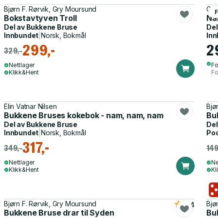
Bjørn F. Rørvik, Gry Moursund
Gry
F
Bokstavtyven Troll
Na
Del av
Bukkene Bruse
Del
Innbundet
|
Norsk, Bokmål
Inn
299,-
2
329,-
Nettlager
Fo
Klikk&Hent
Fo
Elin Vatnar Nilsen
Bjø
Bukkene Bruses kokebok - nam, nam, nam
Buk
Del av
Bukkene Bruse
Del
Innbundet
|
Norsk, Bokmål
Po
317,-
349,-
149
Nettlager
Ne
Klikk&Hent
Kl
Bjørn F. Rørvik, Gry Moursund
Bjø
4.4
Bukkene Bruse drar til Syden
Bu