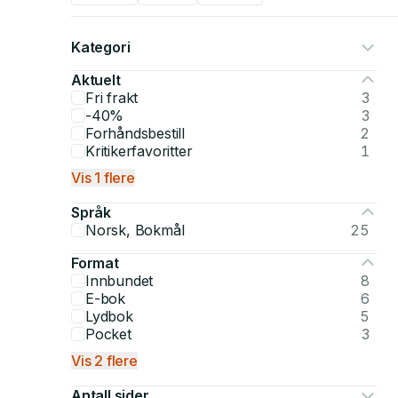
Kategori
Aktuelt
Fri frakt
3
-40%
3
Forhåndsbestill
2
Kritikerfavoritter
1
Vis 1 flere
Språk
Norsk, Bokmål
25
Format
Innbundet
8
E-bok
6
Lydbok
5
Pocket
3
Vis 2 flere
Antall sider