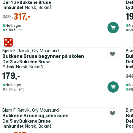
Del 4 av
Bukkene Bruse
Del
Innbundet
|
Norsk, Bokmål
Ly
317,-
1
349,-
Nettlager
Ne
Klikk&Hent
Kl
Bjørn F. Rørvik, Gry Moursund
Bjø
Bukkene Bruse begynner på skolen
Bu
Del 3 av
Bukkene Bruse
Del
E-bok
|
Norsk, Bokmål
Inn
179,-
349
Nettlager
Ne
Klikk&Hent
Kl
Bjørn F. Rørvik, Gry Moursund
Bjø
Bukkene Bruse og julenissen
Bu
Del 5 av
Bukkene Bruse
Del
Innbundet
|
Norsk, Bokmål
Po