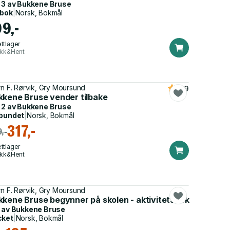
 3 av
Bukkene Bruse
dbok
|
Norsk, Bokmål
99,-
ttlager
ikk&Hent
rn F. Rørvik, Gry Moursund
4.9
kkene Bruse vender tilbake
 2 av
Bukkene Bruse
bundet
|
Norsk, Bokmål
317,-
,-
ttlager
ikk&Hent
rn F. Rørvik, Gry Moursund
kkene Bruse begynner på skolen - aktivitetsbok
 av
Bukkene Bruse
cket
|
Norsk, Bokmål