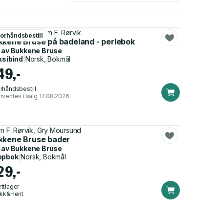
 Moursund, Bjørn F. Rørvik
orhåndsbestill
kkene Bruse på badeland - perlebok
 av
Bukkene Bruse
ksibind
|
Norsk, Bokmål
49,-
rhåndsbestill
rventes i salg 17.08.2026
rn F. Rørvik, Gry Moursund
kkene Bruse bader
 av
Bukkene Bruse
ppbok
|
Norsk, Bokmål
29,-
ttlager
ikk&Hent