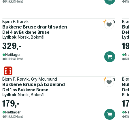
Klikk&Hent
Kl
Bjørn F. Rørvik
Bjø
4.0
Bukkene Bruse drar til syden
Bu
Del 4 av
Bukkene Bruse
Del
Lydbok
|
Norsk, Bokmål
Ly
329,-
1
Nettlager
Ne
Klikk&Hent
Kl
Bjørn F. Rørvik, Gry Moursund
Bjø
4.0
Bukkene Bruse på badeland
Bu
Del 1 av
Bukkene Bruse
Del
Lydbok
|
Norsk, Bokmål
E-
179,-
17
Nettlager
Ne
Klikk&Hent
Kl