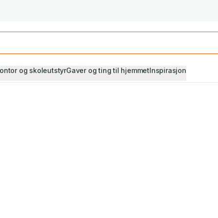
Studiestart! Alle* pensumbøker -20%
Se utvalget her
ontor og skoleutstyr
Gaver og ting til hjemmet
Inspirasjon