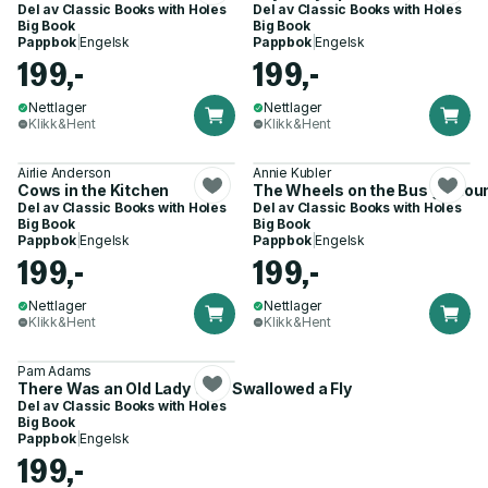
Del av
Classic Books with Holes
Del av
Classic Books with Holes
Big Book
Big Book
Pappbok
|
Engelsk
Pappbok
|
Engelsk
199,-
199,-
Nettlager
Nettlager
Klikk&Hent
Klikk&Hent
Airlie Anderson
Annie Kubler
Cows in the Kitchen
The Wheels on the Bus go Rou
Del av
Classic Books with Holes
Del av
Classic Books with Holes
Big Book
Big Book
Pappbok
|
Engelsk
Pappbok
|
Engelsk
199,-
199,-
Nettlager
Nettlager
Klikk&Hent
Klikk&Hent
Pam Adams
There Was an Old Lady Who Swallowed a Fly
Del av
Classic Books with Holes
Big Book
Pappbok
|
Engelsk
199,-