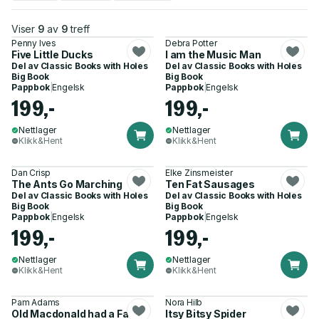
Viser
9
av
9
treff
Penny Ives
Debra Potter
Five Little Ducks
I am the Music Man
Del av
Classic Books with Holes
Del av
Classic Books with Holes
Big Book
Big Book
Pappbok
|
Engelsk
Pappbok
|
Engelsk
199,-
199,-
Nettlager
Nettlager
Klikk&Hent
Klikk&Hent
Dan Crisp
Elke Zinsmeister
The Ants Go Marching
Ten Fat Sausages
Del av
Classic Books with Holes
Del av
Classic Books with Holes
Big Book
Big Book
Pappbok
|
Engelsk
Pappbok
|
Engelsk
199,-
199,-
Nettlager
Nettlager
Klikk&Hent
Klikk&Hent
Pam Adams
Nora Hilb
Old Macdonald had a Farm
Itsy Bitsy Spider