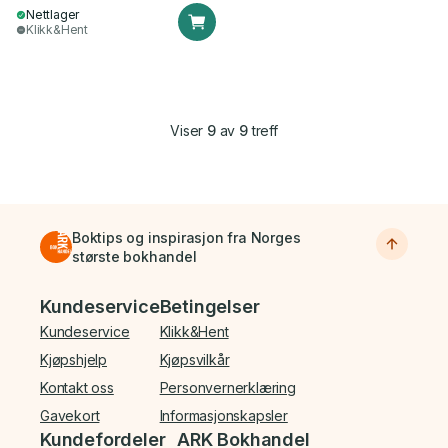
Nettlager
Klikk&Hent
Viser
9
av
9
treff
Boktips og inspirasjon fra Norges
største bokhandel
Bunnmeny
Kundeservice
Betingelser
Kundeservice
Klikk&Hent
Kjøpshjelp
Kjøpsvilkår
Kontakt oss
Personvernerklæring
Gavekort
Informasjonskapsler
Kundefordeler
ARK Bokhandel