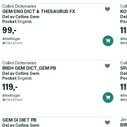
Collins Dictionaries
Coll
GEM ENG DICT & THESAURUS FX
KO
Del av
Collins Gem
Del
Pocket
|
Engelsk
Po
99,-
11
Nettlager
Ne
Klikk&Hent
Kl
Collins Dictionaries
Coll
IRISH GEM DICT_GEM PB
SP
Del av
Collins Gem
Del
Pocket
|
Engelsk
Po
119,-
11
Nettlager
Ne
Klikk&Hent
Kl
GEM GI DIET PB
Jim
BI
Del av
Collins Gem