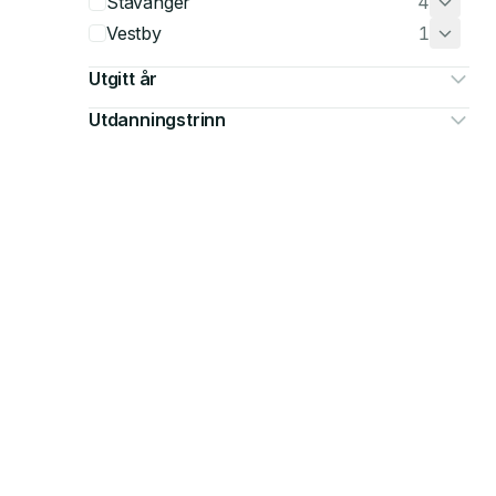
Stavanger
4
Vestby
1
Utgitt år
Utdanningstrinn