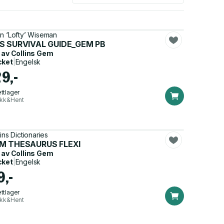
n ‘Lofty’ Wiseman
S SURVIVAL GUIDE_GEM PB
 av
Collins Gem
cket
|
Engelsk
29,-
ttlager
ikk&Hent
ins Dictionaries
M THESAURUS FLEXI
 av
Collins Gem
cket
|
Engelsk
9,-
ttlager
ikk&Hent