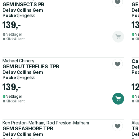
GEM INSECTS PB
GE
Del av
Collins Gem
Del
Pocket
|
Engelsk
Po
139,-
13
Nettlager
Ne
Klikk&Hent
Kl
Michael Chinery
Ca
GEM BUTTERFLIES TPB
Del
Del av
Collins Gem
Po
Pocket
|
Engelsk
139,-
1
Nettlager
Ne
Klikk&Hent
Kl
Ken Preston-Mafham, Rod Preston-Mafham
Ala
GEM SEASHORE TPB
TR
Del av
Collins Gem
Del