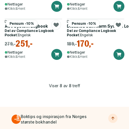
Nettlager
Nettlager
Klikk&Hent
Klikk&Hent
Docs-Store
Docs-Store
Pensum -10%
Pensum -10%
AOV System Logbook
Disabled Call Alarm System L
Del av
Compliance Logbook
Del av
Compliance Logbook
Pocket
|
Engelsk
Pocket
|
Engelsk
251,-
170,-
279,-
189,-
Nettlager
Nettlager
Klikk&Hent
Klikk&Hent
Viser
8
av
8
treff
Boktips og inspirasjon fra Norges
største bokhandel