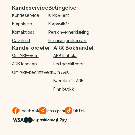
Bunnmeny
Kundeservice
Betingelser
Kundeservice
Klikk&Hent
Kjøpshjelp
Kjøpsvilkår
Kontakt oss
Personvernerklæring
Gavekort
Informasjonskapsler
Kundefordeler
ARK Bokhandel
Om ARK-venn
ARK Innhold
ARK leseapp
Ledige stillinger
Om ARK-bedriftsvenn
Om ARK
Bærekraft i ARK
Finn butikk
Facebook
Instagram
TikTok