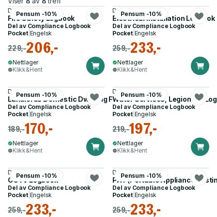
Viser
8
av
8
treff
Docs-Store
Docs-Store
Pensum -10%
Pensum -10%
Fire Safety Logbook
Electrical Installation Logbook
Del av
Compliance Logbook
Del av
Compliance Logbook
Pocket
|
Engelsk
Pocket
|
Engelsk
206,-
233,-
229,-
259,-
Nettlager
Nettlager
Klikk&Hent
Klikk&Hent
Docs-Store
Docs-Store
Pensum -10%
Pensum -10%
Landlords Domestic Dwelling Fire Safety Logbook
Water Services, Legionella Lo
Del av
Compliance Logbook
Del av
Compliance Logbook
Pocket
|
Engelsk
Pocket
|
Engelsk
170,-
197,-
189,-
219,-
Nettlager
Nettlager
Klikk&Hent
Klikk&Hent
Docs-Store
Docs-Store
Pensum -10%
Pensum -10%
CCTV Logbook
PAT (Portable Appliance Testi
Del av
Compliance Logbook
Del av
Compliance Logbook
Pocket
|
Engelsk
Pocket
|
Engelsk
233,-
233,-
259,-
259,-