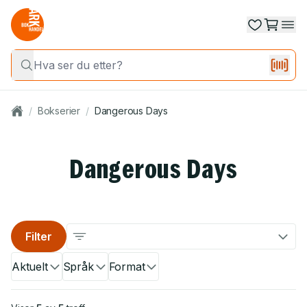
/
Bokserier
/
Dangerous Days
Dangerous Days
Filter
Aktuelt
Språk
Format