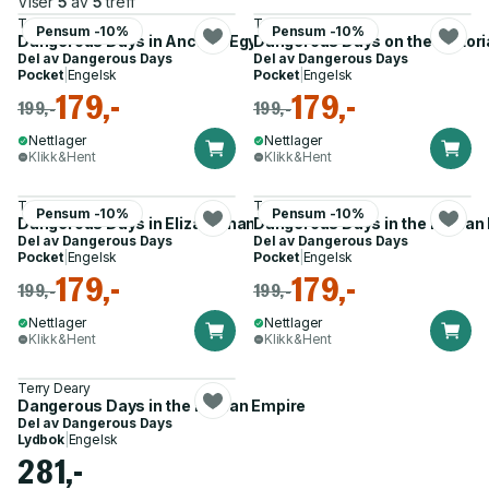
Viser
5
av
5
treff
Terry Deary
Terry Deary
Pensum -10%
Pensum -10%
Dangerous Days in Ancient Egypt
Dangerous Days on the Victori
Del av
Dangerous Days
Del av
Dangerous Days
Pocket
|
Engelsk
Pocket
|
Engelsk
179,-
179,-
199,-
199,-
Nettlager
Nettlager
Klikk&Hent
Klikk&Hent
Terry Deary
Terry Deary
Pensum -10%
Pensum -10%
Dangerous Days in Elizabethan England
Dangerous Days in the Roman
Del av
Dangerous Days
Del av
Dangerous Days
Pocket
|
Engelsk
Pocket
|
Engelsk
179,-
179,-
199,-
199,-
Nettlager
Nettlager
Klikk&Hent
Klikk&Hent
Terry Deary
Dangerous Days in the Roman Empire
Del av
Dangerous Days
Lydbok
|
Engelsk
281,-