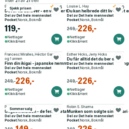
Viser
21
av
21
treff
Eckhart Tolle
Louise L. Hay
4.6
5.0
Sjekk prisen
Det er nå du lever - en veiviser til åndelig opplysning
Du kan helbrede ditt liv - "Det
Del av
Det hele mennesket
Del av
Det hele mennesket
Pocket
|
Norsk, Bokmål
Pocket
|
Norsk, Bokmål
119,-
226,-
249,-
Nettlager
Nettlager
Klikk&Hent
Klikk&Hent
Francesc Miralles, Héctor García
Esther Hicks, Jerry Hicks
og 1 annen
Du får alltid det du ber om
Finn din ikigai - japanske hemmeligheter til et langt og meningsf
Del av
Det hele mennesket
Del av
Det hele mennesket
Pocket
|
Norsk, Bokmål
Pocket
|
Norsk, Bokmål
226,-
226,-
249,-
249,-
Nettlager
Nettlager
Klikk&Hent
Klikk&Hent
Peter Kelder
Robin S. Sharma
Sommersalg
Ungdomskilden - de fem tibetanske riter
Munken som solgte sin Ferrari 
Del av
Det hele mennesket
Del av
Det hele mennesket
Pocket
|
Norsk, Bokmål
Pocket
|
Norsk, Bokmål
149,-
226,-
249,-
249,-