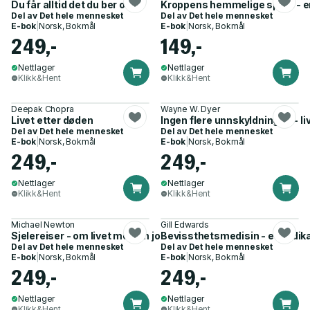
Du får alltid det du ber om
Kroppens hemmelige språk - en
Del av
Det hele mennesket
Del av
Det hele mennesket
E-bok
|
Norsk, Bokmål
E-bok
|
Norsk, Bokmål
249,-
149,-
Nettlager
Nettlager
Klikk&Hent
Klikk&Hent
Deepak Chopra
Wayne W. Dyer
Livet etter døden
Ingen flere unnskyldninger! - liv
Del av
Det hele mennesket
Del av
Det hele mennesket
E-bok
|
Norsk, Bokmål
E-bok
|
Norsk, Bokmål
249,-
249,-
Nettlager
Nettlager
Klikk&Hent
Klikk&Hent
Michael Newton
Gill Edwards
Sjelereiser - om livet mellom jordlivene
Bevissthetsmedisin - en radikal
Del av
Det hele mennesket
Del av
Det hele mennesket
E-bok
|
Norsk, Bokmål
E-bok
|
Norsk, Bokmål
249,-
249,-
Nettlager
Nettlager
Klikk&Hent
Klikk&Hent