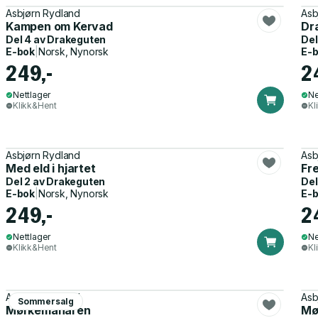
Asbjørn Rydland
Asb
Kampen om Kervad
Dr
Del 4 av
Drakeguten
Del
E-bok
|
Norsk, Nynorsk
E-
249,-
2
Nettlager
Ne
Klikk&Hent
Kl
Asbjørn Rydland
Asb
Med eld i hjartet
Fr
Del 2 av
Drakeguten
Del
E-bok
|
Norsk, Nynorsk
E-
249,-
2
Nettlager
Ne
Klikk&Hent
Kl
Asbjørn Rydland
Asb
Sommersalg
Mørkemanaren
Mø