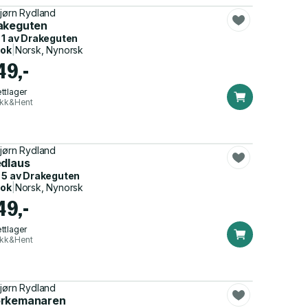
jørn Rydland
akeguten
 1 av
Drakeguten
bok
|
Norsk, Nynorsk
49,-
ttlager
ikk&Hent
jørn Rydland
edlaus
 5 av
Drakeguten
bok
|
Norsk, Nynorsk
49,-
ttlager
ikk&Hent
jørn Rydland
rkemanaren