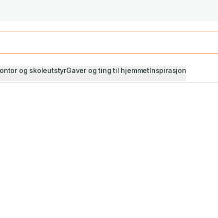
Studiestart! Alle* pensumbøker -20%
Se utvalget her
ontor og skoleutstyr
Gaver og ting til hjemmet
Inspirasjon