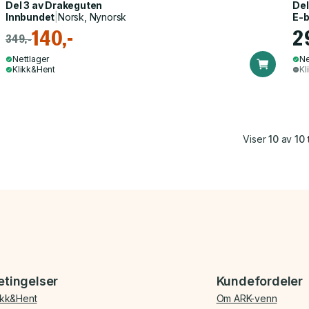
Del 3 av
Drakeguten
Del
Innbundet
|
Norsk, Nynorsk
E-
140,-
2
349,-
Nettlager
Ne
Klikk&Hent
Kl
Viser
10
av
10
t
etingelser
Kundefordeler
ikk&Hent
Om ARK-venn