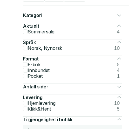
Kategori
Aktuelt
Sommersalg
4
Språk
Norsk, Nynorsk
10
Format
E-bok
5
Innbundet
4
Pocket
1
Antall sider
Levering
Hjemlevering
10
Klikk&Hent
5
Tilgjengelighet i butikk