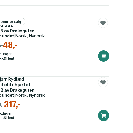
jørn Rydland
Sommersalg
edlaus
 5 av
Drakeguten
bundet
|
Norsk, Nynorsk
48,-
,-
ttlager
ikk&Hent
jørn Rydland
 eld i hjartet
 2 av
Drakeguten
bundet
|
Norsk, Nynorsk
317,-
,-
ttlager
ikk&Hent