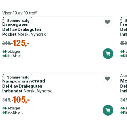
Viser
10
av
10
treff
Asbjørn Rydland
Asb
Sommersalg
Drakeguten
Fr
Del 1 av
Drakeguten
Del
Pocket
|
Norsk, Nynorsk
Inn
125,-
249,-
159
Nettlager
Ne
Klikk&Hent
Kl
Asbjørn Rydland
Asb
Sommersalg
Kampen om Kervad
Med
Del 4 av
Drakeguten
Del
Innbundet
|
Norsk, Nynorsk
Inn
105,-
349,-
349
Nettlager
Ne
Klikk&Hent
Kl