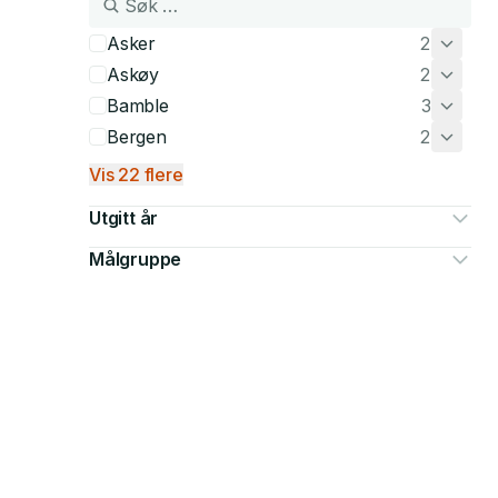
Asker
2
Askøy
2
Bamble
3
Bergen
2
Vis 22 flere
Utgitt år
Målgruppe