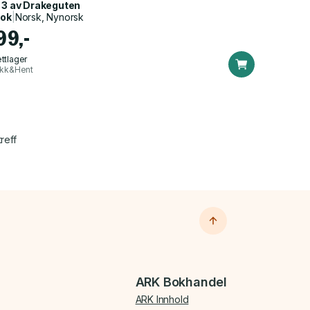
 3 av
Drakeguten
bok
|
Norsk, Nynorsk
99,-
ttlager
ikk&Hent
reff
ARK Bokhandel
ARK Innhold