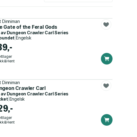
t Dinniman
e Gate of the Feral Gods
 av
Dungeon Crawler Carl Series
bundet
|
Engelsk
39,-
ttlager
ikk&Hent
t Dinniman
ngeon Crawler Carl
 av
Dungeon Crawler Carl Series
cket
|
Engelsk
29,-
ttlager
ikk&Hent