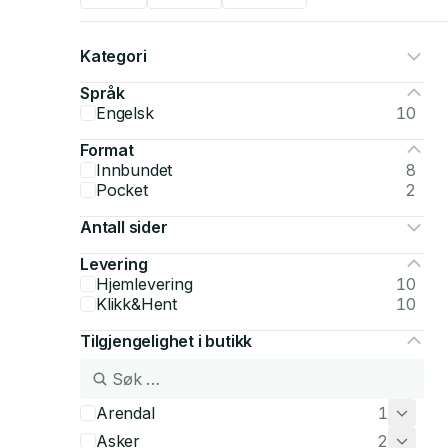
Kategori
Språk
Engelsk
10
Format
Innbundet
8
Pocket
2
Antall sider
Levering
Hjemlevering
10
Klikk&Hent
10
Tilgjengelighet i butikk
Arendal
1
Asker
2