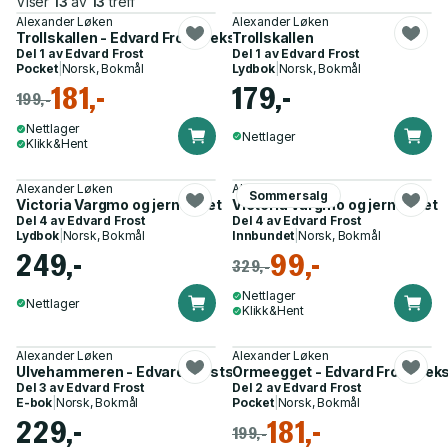
Viser
13
av
13
treff
Alexander Løken
Alexander Løken
Trollskallen - Edvard Frosts ekspedisjoner
Trollskallen
Del 1 av
Edvard Frost
Del 1 av
Edvard Frost
Pocket
|
Norsk, Bokmål
Lydbok
|
Norsk, Bokmål
181,-
179,-
199,-
Nettlager
Nettlager
Klikk&Hent
Alexander Løken
Alexander Løken
Sommersalg
Victoria Vargmo og jerntrollet
Victoria Vargmo og jerntrollet
Del 4 av
Edvard Frost
Del 4 av
Edvard Frost
Lydbok
|
Norsk, Bokmål
Innbundet
|
Norsk, Bokmål
249,-
99,-
329,-
Nettlager
Nettlager
Klikk&Hent
Alexander Løken
Alexander Løken
Ulvehammeren - Edvard Frosts ekspedisjoner
Ormeegget - Edvard Frosts ek
Del 3 av
Edvard Frost
Del 2 av
Edvard Frost
E-bok
|
Norsk, Bokmål
Pocket
|
Norsk, Bokmål
229,-
181,-
199,-