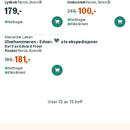
Lydbok
|
Norsk, Bokmål
Innbundet
|
Norsk, Bokmål
179,-
100,-
249,-
Nettlager
Nettlager
Klikk&Hent
Alexander Løken
Ulvehammeren - Edvard Frosts ekspedisjoner
Del 3 av
Edvard Frost
Pocket
|
Norsk, Bokmål
181,-
199,-
Nettlager
Klikk&Hent
Viser
13
av
13
treff