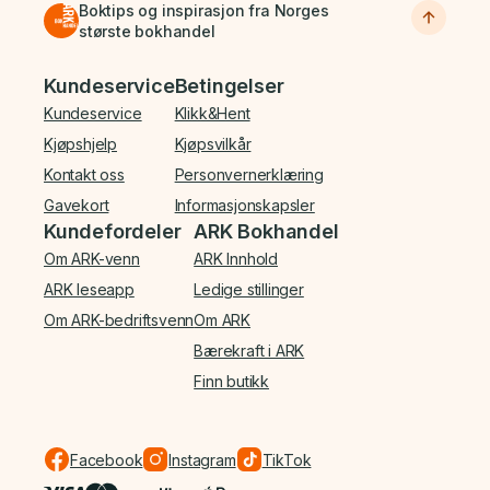
Boktips og inspirasjon fra Norges
største bokhandel
Bunnmeny
Kundeservice
Betingelser
Kundeservice
Klikk&Hent
Kjøpshjelp
Kjøpsvilkår
Kontakt oss
Personvernerklæring
Gavekort
Informasjonskapsler
Kundefordeler
ARK Bokhandel
Om ARK-venn
ARK Innhold
ARK leseapp
Ledige stillinger
Om ARK-bedriftsvenn
Om ARK
Bærekraft i ARK
Finn butikk
Facebook
Instagram
TikTok