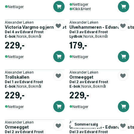
Nettlager
Nettlager
Klikk&Hent
Alexander Løken
Alexander Løken
Victoria Vargmo og jerntrollet
Ulvehammeren - Edvard Frosts
Del 4 av
Edvard Frost
Del 3 av
Edvard Frost
E-bok
|
Norsk, Bokmål
Lydbok
|
Norsk, Bokmål
229,-
179,-
Nettlager
Nettlager
Alexander Løken
Alexander Løken
Trollskallen
Ormeegget
Del 1 av
Edvard Frost
Del 2 av
Edvard Frost
E-bok
|
Norsk, Bokmål
E-bok
|
Norsk, Bokmål
229,-
229,-
Nettlager
Nettlager
Alexander Løken
Alexander Løken
Sommersalg
Ormeegget
Ulvehammeren - Edvard Frosts
Del 2 av
Edvard Frost
Del 3 av
Edvard Frost