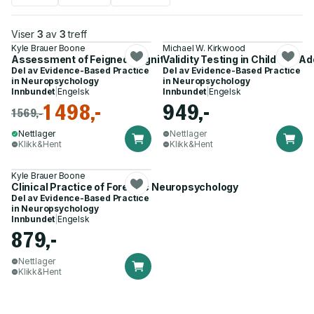
Viser
3
av
3
treff
Kyle Brauer Boone
Michael W. Kirkwood
Assessment of Feigned Cognitive Impairment
Validity Testing in Child and
Del av
Evidence-Based Practice
Del av
Evidence-Based Practice
in Neuropsychology
in Neuropsychology
Innbundet
|
Engelsk
Innbundet
|
Engelsk
1 498,-
949,-
1 569,-
Nettlager
Nettlager
Klikk&Hent
Klikk&Hent
Kyle Brauer Boone
Clinical Practice of Forensic Neuropsychology
Del av
Evidence-Based Practice
in Neuropsychology
Innbundet
|
Engelsk
879,-
Nettlager
Klikk&Hent