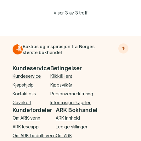
Viser
3
av
3
treff
Boktips og inspirasjon fra Norges
største bokhandel
Bunnmeny
Kundeservice
Betingelser
Kundeservice
Klikk&Hent
Kjøpshjelp
Kjøpsvilkår
Kontakt oss
Personvernerklæring
Gavekort
Informasjonskapsler
Kundefordeler
ARK Bokhandel
Om ARK-venn
ARK Innhold
ARK leseapp
Ledige stillinger
Om ARK-bedriftsvenn
Om ARK