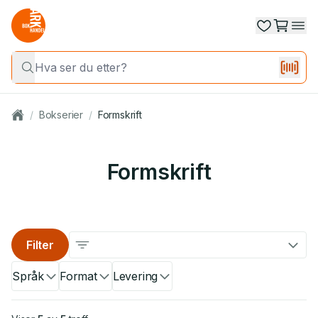
/
Bokserier
/
Formskrift
Formskrift
Filter
Språk
Format
Levering