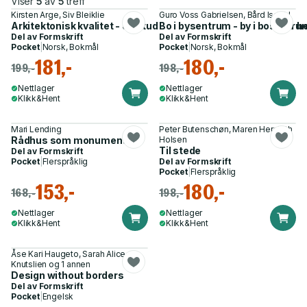
Viser
5
av
5
treff
Kirsten Arge, Siv Bleiklie
Guro Voss Gabrielsen, Bård Isdahl
Arkitektonisk kvalitet - en studie av samspillet mellom bygghe
Bo i bysentrum - by i bosentru
Del av
Formskrift
Del av
Formskrift
Pocket
|
Norsk, Bokmål
Pocket
|
Norsk, Bokmål
181,-
180,-
199,-
198,-
Nettlager
Nettlager
Klikk&Hent
Klikk&Hent
Mari Lending
Peter Butenschøn, Maren Hersleth
Rådhus som monument
Holsen
Til stede
Del av
Formskrift
Pocket
|
Flerspråklig
Del av
Formskrift
Pocket
|
Flerspråklig
153,-
180,-
168,-
198,-
Nettlager
Nettlager
Klikk&Hent
Klikk&Hent
Åse Kari Haugeto, Sarah Alice
Knutslien og 1 annen
Design without borders
Del av
Formskrift
Pocket
|
Engelsk