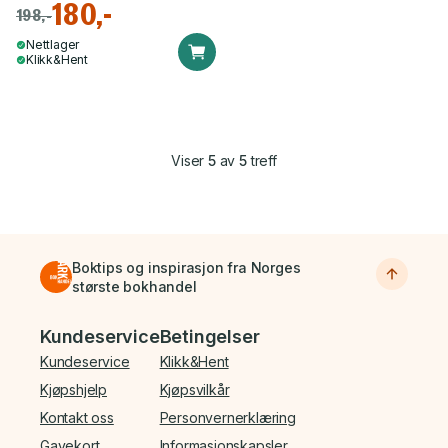
180,-
198,-
Nettlager
Klikk&Hent
Viser
5
av
5
treff
Boktips og inspirasjon fra Norges
største bokhandel
Bunnmeny
Kundeservice
Betingelser
Kundeservice
Klikk&Hent
Kjøpshjelp
Kjøpsvilkår
Kontakt oss
Personvernerklæring
Gavekort
Informasjonskapsler