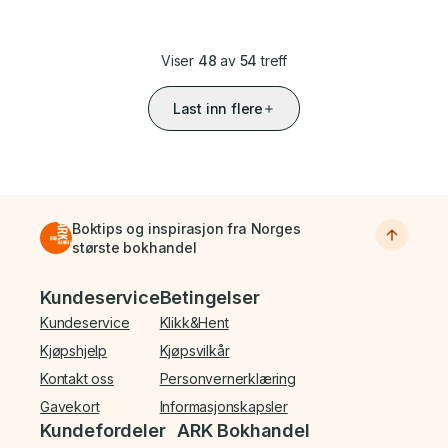
Viser
48
av
54
treff
Last inn flere
Boktips og inspirasjon fra Norges
største bokhandel
Bunnmeny
Kundeservice
Betingelser
Kundeservice
Klikk&Hent
Kjøpshjelp
Kjøpsvilkår
Kontakt oss
Personvernerklæring
Gavekort
Informasjonskapsler
Kundefordeler
ARK Bokhandel