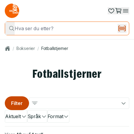
/
Bokserier
/
Fotballstjerner
Fotballstjerner
Filter
Aktuelt
Språk
Format