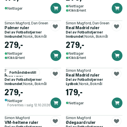
Nettlager
Nettlager
Klikk&Hent
Simon Mugford, Dan Green
Simon Mugford, Dan Green
Palmer ruler
Real Madrid ruler
Del av
Fotballstjerner
Del av
Fotballstjerner
Innbundet
|
Norsk, Bokmål
Innbundet
|
Norsk, Bokmål
279,-
279,-
Nettlager
Nettlager
Klikk&Hent
Klikk&Hent
Simon Mugford
Simon Mugford
Forhåndsbestill
Rice ruler
Real Madrid ruler
Del av
Fotballstjerner
Del av
Fotballstjerner
Innbundet
|
Norsk, Bokmål
Lydbok
|
Norsk, Bokmål
279,-
179,-
Nettlager
Nettlager
Forventes i salg 12.10.2026
Simon Mugford
Simon Mugford
VM-heltene ruler
Ødegaard ruler
Del av
Fotballstjerner
Del av
Fotballstjerner