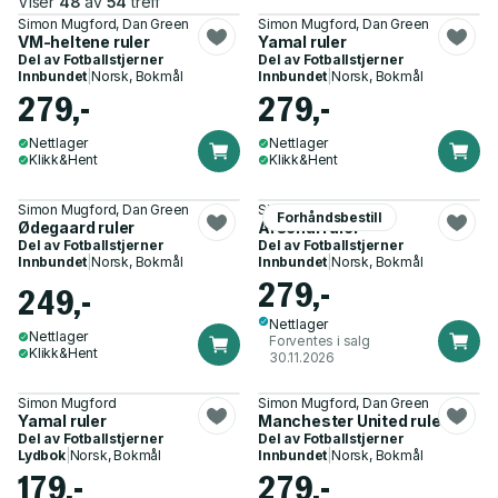
Viser
48
av
54
treff
Simon Mugford, Dan Green
Simon Mugford, Dan Green
VM-heltene ruler
Yamal ruler
Del av
Fotballstjerner
Del av
Fotballstjerner
Innbundet
|
Norsk, Bokmål
Innbundet
|
Norsk, Bokmål
279,-
279,-
Nettlager
Nettlager
Klikk&Hent
Klikk&Hent
Simon Mugford, Dan Green
Simon Mugford
Forhåndsbestill
Ødegaard ruler
Arsenal ruler
Del av
Fotballstjerner
Del av
Fotballstjerner
Innbundet
|
Norsk, Bokmål
Innbundet
|
Norsk, Bokmål
279,-
249,-
Nettlager
Nettlager
Forventes i salg
Klikk&Hent
30.11.2026
Simon Mugford
Simon Mugford, Dan Green
Yamal ruler
Manchester United ruler
Del av
Fotballstjerner
Del av
Fotballstjerner
Lydbok
|
Norsk, Bokmål
Innbundet
|
Norsk, Bokmål
179,-
279,-