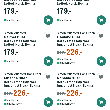
Lydbok
|
Norsk, Bokmål
Lydbok
|
Norsk, Bokmål
179,-
179,-
Nettlager
Nettlager
Simon Mugford
Simon Mugford, Dan Green
Palmer ruler
Haaland ruler
Del av
Fotballstjerner
Del av
Fotballstjerner
Lydbok
|
Norsk, Bokmål
Innbundet
|
Norsk, Bokmål
179,-
226,-
249,-
Nettlager
Nettlager
Klikk&Hent
Simon Mugford, Dan Green
Simon Mugford, Dan Green
Mbappé ruler
Ronaldo ruler
Del av
Fotballstjerner
Del av
Fotballstjerner
Innbundet
|
Norsk, Bokmål
Innbundet
|
Norsk, Bokmål
226,-
226,-
249,-
249,-
Nettlager
Nettlager
Klikk&Hent
Klikk&Hent