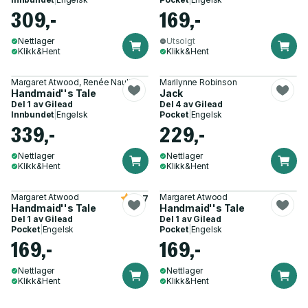
309,-
169,-
Nettlager
Utsolgt
Klikk&Hent
Klikk&Hent
Margaret Atwood, Renée Nault
Marilynne Robinson
Handmaid''s Tale
Jack
Del 1 av
Gilead
Del 4 av
Gilead
Innbundet
|
Engelsk
Pocket
|
Engelsk
339,-
229,-
Nettlager
Nettlager
Klikk&Hent
Klikk&Hent
Margaret Atwood
Margaret Atwood
4.7
Handmaid''s Tale
Handmaid''s Tale
Del 1 av
Gilead
Del 1 av
Gilead
Pocket
|
Engelsk
Pocket
|
Engelsk
169,-
169,-
Nettlager
Nettlager
Klikk&Hent
Klikk&Hent