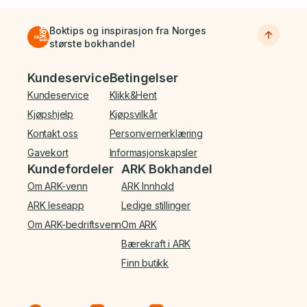
Boktips og inspirasjon fra Norges
største bokhandel
Bunnmeny
Kundeservice
Betingelser
Kundeservice
Klikk&Hent
Kjøpshjelp
Kjøpsvilkår
Kontakt oss
Personvernerklæring
Gavekort
Informasjonskapsler
Kundefordeler
ARK Bokhandel
Om ARK-venn
ARK Innhold
ARK leseapp
Ledige stillinger
Om ARK-bedriftsvenn
Om ARK
Bærekraft i ARK
Finn butikk