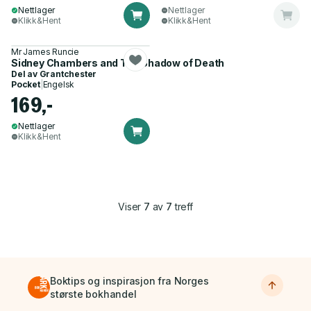
Nettlager
Nettlager
Klikk&Hent
Klikk&Hent
Mr James Runcie
Sidney Chambers and The Shadow of Death
Del av
Grantchester
Pocket
|
Engelsk
169,-
Nettlager
Klikk&Hent
Viser
7
av
7
treff
Boktips og inspirasjon fra Norges
største bokhandel