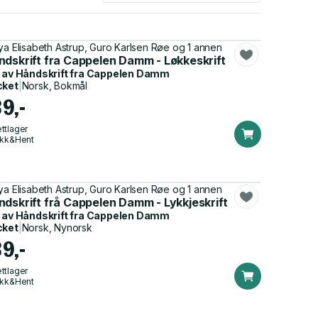
ya Elisabeth Astrup, Guro Karlsen Røe og 1 annen
ndskrift fra Cappelen Damm - Løkkeskrift
 av
Håndskrift fra Cappelen Damm
cket
|
Norsk, Bokmål
89,-
ttlager
ikk&Hent
ya Elisabeth Astrup, Guro Karlsen Røe og 1 annen
ndskrift frå Cappelen Damm - Lykkjeskrift
 av
Håndskrift fra Cappelen Damm
cket
|
Norsk, Nynorsk
89,-
ttlager
ikk&Hent