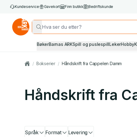
Kundeservice
Gavekort
Finn butikk
Bedriftskunde
Bøker
Barnas ARK
Spill og puslespill
Leker
Hobby
K
/
Bokserier
/
Håndskrift fra Cappelen Damm
Håndskrift fra 
Språk
Format
Levering