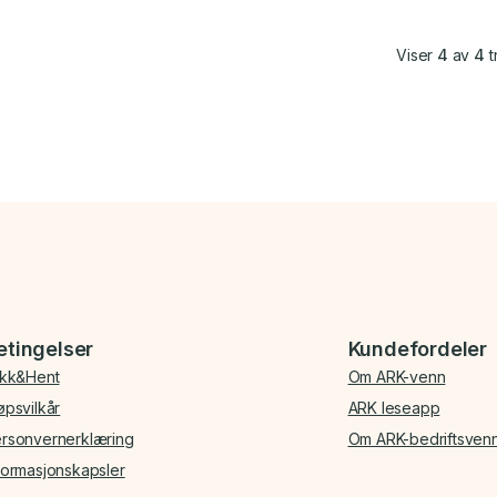
Viser
4
av
4
t
etingelser
Kundefordeler
ikk&Hent
Om ARK-venn
øpsvilkår
ARK leseapp
rsonvernerklæring
Om ARK-bedriftsven
formasjonskapsler