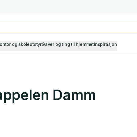
Studiestart! Alle* pensumbøker -20%
Se utvalget her
ontor og skoleutstyr
Gaver og ting til hjemmet
Inspirasjon
Cappelen Damm