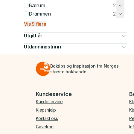
Bærum
2
Drammen
2
Vis 9 flere
Utgitt år
Utdanningstrinn
Boktips og inspirasjon fra Norges
største bokhandel
Bunnmeny
Kundeservice
B
Kundeservice
Kl
Kjøpshjelp
Kj
Kontakt oss
Pe
Gavekort
In