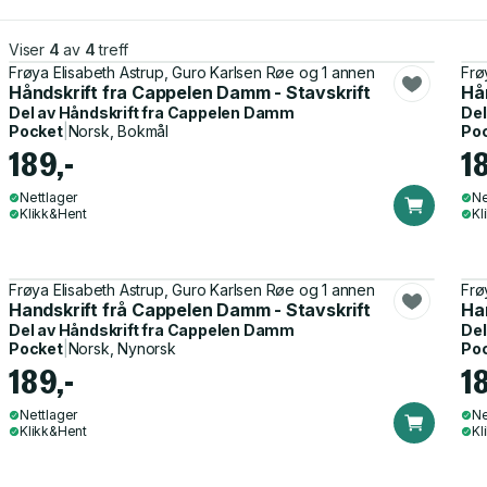
Viser
4
av
4
treff
Frøya Elisabeth Astrup, Guro Karlsen Røe og 1 annen
Frø
Håndskrift fra Cappelen Damm - Stavskrift
Hå
Del av
Håndskrift fra Cappelen Damm
Del
Pocket
|
Norsk, Bokmål
Po
189,-
1
Nettlager
Ne
Klikk&Hent
Kl
Frøya Elisabeth Astrup, Guro Karlsen Røe og 1 annen
Frø
Handskrift frå Cappelen Damm - Stavskrift
Ha
Del av
Håndskrift fra Cappelen Damm
Del
Pocket
|
Norsk, Nynorsk
Po
189,-
1
Nettlager
Ne
Klikk&Hent
Kl