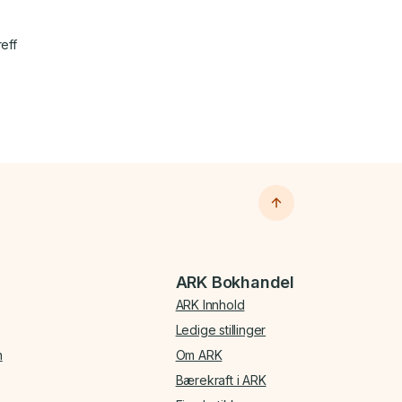
reff
ARK Bokhandel
ARK Innhold
Ledige stillinger
n
Om ARK
Bærekraft i ARK