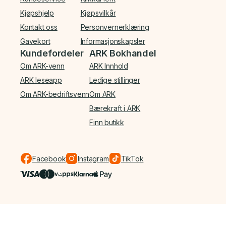
Kjøpshjelp
Kjøpsvilkår
Kontakt oss
Personvernerklæring
Gavekort
Informasjonskapsler
Kundefordeler
ARK Bokhandel
Om ARK-venn
ARK Innhold
ARK leseapp
Ledige stillinger
Om ARK-bedriftsvenn
Om ARK
Bærekraft i ARK
Finn butikk
Facebook
Instagram
TikTok