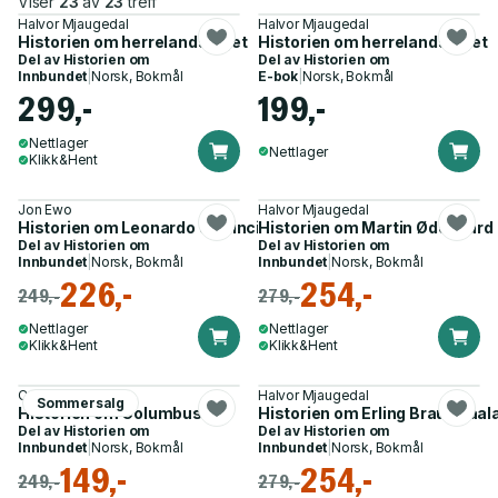
Viser
23
av
23
treff
Halvor Mjaugedal
Halvor Mjaugedal
Historien om herrelandslaget
Historien om herrelandslaget
Del av
Historien om
Del av
Historien om
Innbundet
|
Norsk, Bokmål
E-bok
|
Norsk, Bokmål
299,-
199,-
Nettlager
Nettlager
Klikk&Hent
Jon Ewo
Halvor Mjaugedal
Historien om Leonardo da Vinci
Historien om Martin Ødegaard
Del av
Historien om
Del av
Historien om
Innbundet
|
Norsk, Bokmål
Innbundet
|
Norsk, Bokmål
226,-
254,-
249,-
279,-
Nettlager
Nettlager
Klikk&Hent
Klikk&Hent
Cecilie Winger
Halvor Mjaugedal
Sommersalg
Historien om Columbus
Historien om Erling Braut Haal
Del av
Historien om
Del av
Historien om
Innbundet
|
Norsk, Bokmål
Innbundet
|
Norsk, Bokmål
149,-
254,-
249,-
279,-