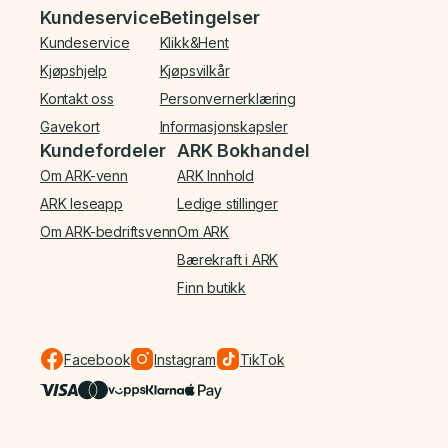
Bunnmeny
Kundeservice
Betingelser
Kundeservice
Klikk&Hent
Kjøpshjelp
Kjøpsvilkår
Kontakt oss
Personvernerklæring
Gavekort
Informasjonskapsler
Kundefordeler
ARK Bokhandel
Om ARK-venn
ARK Innhold
ARK leseapp
Ledige stillinger
Om ARK-bedriftsvenn
Om ARK
Bærekraft i ARK
Finn butikk
Facebook
Instagram
TikTok