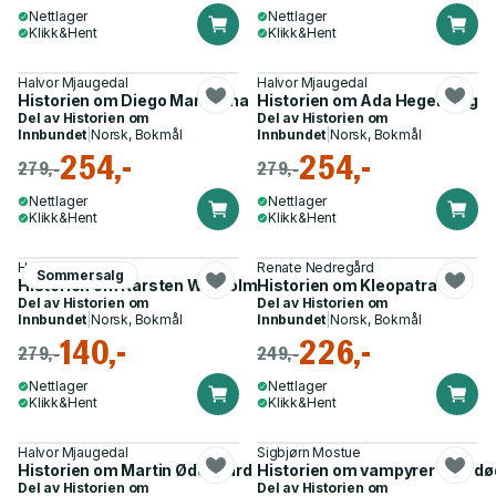
Nettlager
Nettlager
Klikk&Hent
Klikk&Hent
Halvor Mjaugedal
Halvor Mjaugedal
Historien om Diego Maradona
Historien om Ada Hegerberg
Del av
Historien om
Del av
Historien om
Innbundet
|
Norsk, Bokmål
Innbundet
|
Norsk, Bokmål
254,-
254,-
279,-
279,-
Nettlager
Nettlager
Klikk&Hent
Klikk&Hent
Halvor Mjaugedal
Renate Nedregård
Sommersalg
Historien om Karsten Warholm
Historien om Kleopatra
Del av
Historien om
Del av
Historien om
Innbundet
|
Norsk, Bokmål
Innbundet
|
Norsk, Bokmål
140,-
226,-
279,-
249,-
Nettlager
Nettlager
Klikk&Hent
Klikk&Hent
Halvor Mjaugedal
Sigbjørn Mostue
Historien om Martin Ødegaard
Historien om vampyrer - fra dø
Del av
Historien om
Del av
Historien om