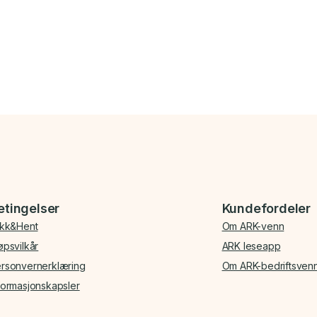
etingelser
Kundefordeler
ikk&Hent
Om ARK-venn
øpsvilkår
ARK leseapp
rsonvernerklæring
Om ARK-bedriftsven
formasjonskapsler