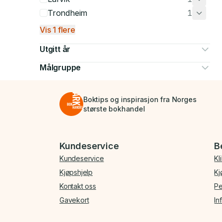
Trondheim
1
Vis 1 flere
Utgitt år
Målgruppe
Boktips og inspirasjon fra Norges
største bokhandel
Bunnmeny
Kundeservice
B
Kundeservice
Kl
Kjøpshjelp
Kj
Kontakt oss
Pe
Gavekort
In