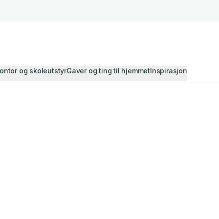
Studiestart! Alle* pensumbøker -20%
Se utvalget her
ontor og skoleutstyr
Gaver og ting til hjemmet
Inspirasjon