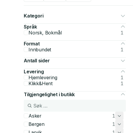
Kategori
Språk
Norsk, Bokmål
1
Format
Innbundet
1
Antall sider
Levering
Hjemlevering
1
Klikk&Hent
1
Tilgjengelighet i butikk
Asker
1
Bergen
1
Larvik
1