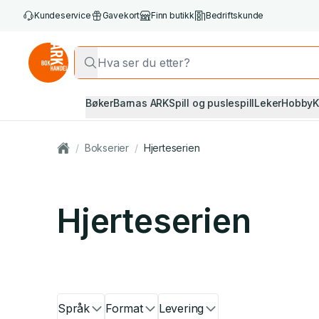
Kundeservice
Gavekort
Finn butikk
Bedriftskunde
Bøker
Barnas ARK
Spill og puslespill
Leker
Hobby
K
/
Bokserier
/
Hjerteserien
Hjerteserien
Språk
Format
Levering