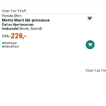
Viser
1
av
1
treff
Pernille Øhrn
Mette Marit blir prinsesse
Del av
Hjerteserien
Innbundet
|
Norsk, Bokmål
226,-
249,-
Nettlager
Klikk&Hent
Viser
1
av
1
tr