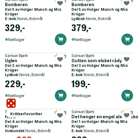
4.2
4.6
Bomberen
Bomberen
Del 5 av
Holger Munch og Mia
Del 5 av
Holger Munch og Mia
Krüger
Krüger
E-bok
|
Norsk, Bokmål
Lydbok
|
Norsk, Bokmål
329,-
379,-
Nettlager
Nettlager
Samuel Bjørk
Samuel Bjørk
4.2
Uglen
Gutten som elsket rådyr
Del 2 av
Holger Munch og Mia
Del 3 av
Holger Munch og Mia
Krüger
Krüger
Lydbok
|
Norsk, Bokmål
E-bok
|
Norsk, Bokmål
229,-
199,-
Nettlager
Nettlager
Samuel Bjørk
Samuel Bjørk
4.6
4.3
Kritikerfavoritter
Hitra
Det henger en engel alene i sk
Del 4 av
Holger Munch og Mia
Del 1 av
Holger Munch og Mia
Krüger
Krüger
Innbundet
|
Norsk, Bokmål
E-bok
|
Norsk, Bokmål