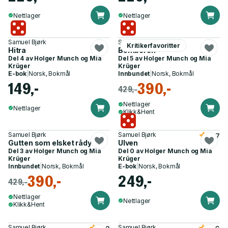
Nettlager
Nettlager
Samuel Bjørk
Samuel Bjørk
Kritikerfavoritter
Hitra
Bomberen
Del 4 av
Holger Munch og Mia
Del 5 av
Holger Munch og Mia
Krüger
Krüger
E-bok
|
Norsk, Bokmål
Innbundet
|
Norsk, Bokmål
149,-
390,-
429,-
Nettlager
Nettlager
Klikk&Hent
Samuel Bjørk
Samuel Bjørk
4.7
Gutten som elsket rådyr
Ulven
Del 3 av
Holger Munch og Mia
Del 0 av
Holger Munch og Mia
Krüger
Krüger
Innbundet
|
Norsk, Bokmål
E-bok
|
Norsk, Bokmål
390,-
249,-
429,-
Nettlager
Nettlager
Klikk&Hent
Samuel Bjørk
Samuel Bjørk