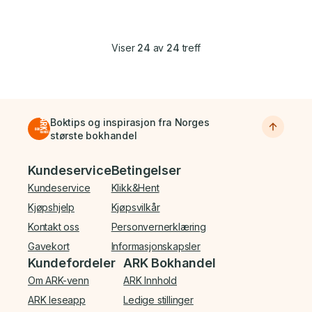
Viser
24
av
24
treff
Boktips og inspirasjon fra Norges
største bokhandel
Bunnmeny
Kundeservice
Betingelser
Kundeservice
Klikk&Hent
Kjøpshjelp
Kjøpsvilkår
Kontakt oss
Personvernerklæring
Gavekort
Informasjonskapsler
Kundefordeler
ARK Bokhandel
Om ARK-venn
ARK Innhold
ARK leseapp
Ledige stillinger