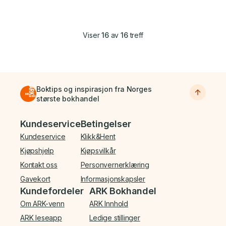
Viser
16
av
16
treff
Boktips og inspirasjon fra Norges
største bokhandel
Bunnmeny
Kundeservice
Betingelser
Kundeservice
Klikk&Hent
Kjøpshjelp
Kjøpsvilkår
Kontakt oss
Personvernerklæring
Gavekort
Informasjonskapsler
Kundefordeler
ARK Bokhandel
Om ARK-venn
ARK Innhold
ARK leseapp
Ledige stillinger