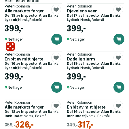
Viser
16
av
16
treff
Peter Robinson
Peter Robinson
Alle mørkets farger
Djevelens venn
Del 18 av
Inspector Alan Banks
Del 17 av
Inspector Alan Banks
Lydbok
|
Norsk, Bokmål
Lydbok
|
Norsk, Bokmål
399,-
399,-
Nettlager
Nettlager
Peter Robinson
Peter Robinson
En bit av mitt hjerte
Dødelig sjarm
Del 16 av
Inspector Alan Banks
Del 19 av
Inspector Alan Banks
Lydbok
|
Norsk, Bokmål
Lydbok
|
Norsk, Bokmål
399,-
399,-
Nettlager
Nettlager
Peter Robinson
Peter Robinson
Alle mørkets farger
En bit av mitt hjerte
Del 18 av
Inspector Alan Banks
Del 16 av
Inspector Alan Banks
Innbundet
|
Norsk, Bokmål
Innbundet
|
Norsk, Bokmål
326,-
317,-
359,-
349,-