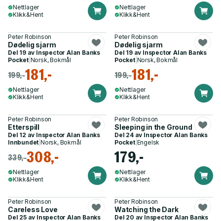
Nettlager
Nettlager
Klikk&Hent
Klikk&Hent
Peter Robinson
Peter Robinson
Dødelig sjarm
Dødelig sjarm
Del 19 av
Inspector Alan Banks
Del 19 av
Inspector Alan Banks
Pocket
|
Norsk, Bokmål
Pocket
|
Norsk, Bokmål
181,-
181,-
199,-
199,-
Nettlager
Nettlager
Klikk&Hent
Klikk&Hent
Peter Robinson
Peter Robinson
Etterspill
Sleeping in the Ground
Del 12 av
Inspector Alan Banks
Del 24 av
Inspector Alan Banks
Innbundet
|
Norsk, Bokmål
Pocket
|
Engelsk
308,-
179,-
339,-
Nettlager
Nettlager
Klikk&Hent
Klikk&Hent
Peter Robinson
Peter Robinson
Careless Love
Watching the Dark
Del 25 av
Inspector Alan Banks
Del 20 av
Inspector Alan Banks