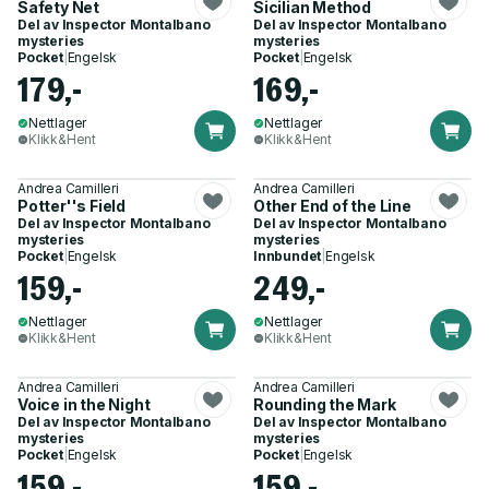
Safety Net
Sicilian Method
Del av
Inspector Montalbano
Del av
Inspector Montalbano
mysteries
mysteries
Pocket
|
Engelsk
Pocket
|
Engelsk
179,-
169,-
Nettlager
Nettlager
Klikk&Hent
Klikk&Hent
Andrea Camilleri
Andrea Camilleri
Potter''s Field
Other End of the Line
Del av
Inspector Montalbano
Del av
Inspector Montalbano
mysteries
mysteries
Pocket
|
Engelsk
Innbundet
|
Engelsk
159,-
249,-
Nettlager
Nettlager
Klikk&Hent
Klikk&Hent
Andrea Camilleri
Andrea Camilleri
Voice in the Night
Rounding the Mark
Del av
Inspector Montalbano
Del av
Inspector Montalbano
mysteries
mysteries
Pocket
|
Engelsk
Pocket
|
Engelsk
159,-
159,-