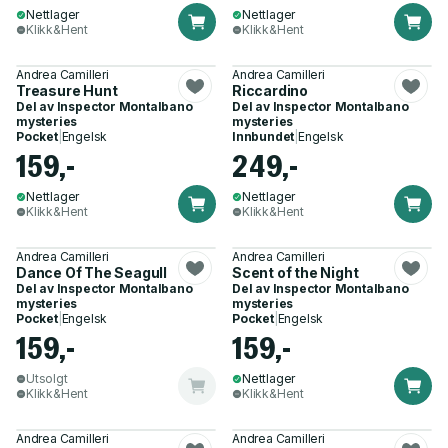
Nettlager
Nettlager
Klikk&Hent
Klikk&Hent
Andrea Camilleri
Andrea Camilleri
Treasure Hunt
Riccardino
Del av
Inspector Montalbano
Del av
Inspector Montalbano
mysteries
mysteries
Pocket
|
Engelsk
Innbundet
|
Engelsk
159,-
249,-
Nettlager
Nettlager
Klikk&Hent
Klikk&Hent
Andrea Camilleri
Andrea Camilleri
Dance Of The Seagull
Scent of the Night
Del av
Inspector Montalbano
Del av
Inspector Montalbano
mysteries
mysteries
Pocket
|
Engelsk
Pocket
|
Engelsk
159,-
159,-
Utsolgt
Nettlager
Klikk&Hent
Klikk&Hent
Andrea Camilleri
Andrea Camilleri