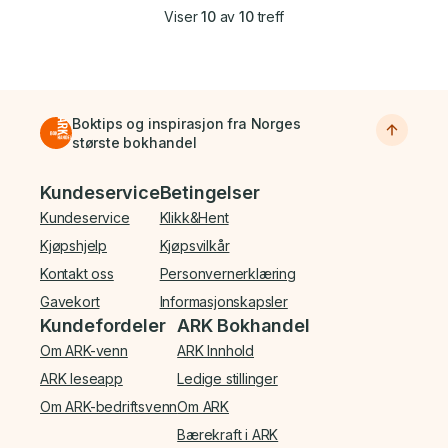
Viser
10
av
10
treff
Boktips og inspirasjon fra Norges
største bokhandel
Bunnmeny
Kundeservice
Betingelser
Kundeservice
Klikk&Hent
Kjøpshjelp
Kjøpsvilkår
Kontakt oss
Personvernerklæring
Gavekort
Informasjonskapsler
Kundefordeler
ARK Bokhandel
Om ARK-venn
ARK Innhold
ARK leseapp
Ledige stillinger
Om ARK-bedriftsvenn
Om ARK
Bærekraft i ARK