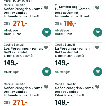
Viser
10
av
10
treff
Cecilia Samartin
Cecilia Samartin
Sommersalg
Señor Peregrino - roman
La Peregrina - roman
Del 1 av
Jamilet
Del 2 av
Jamilet
Innbundet
|
Norsk, Bokmål
Innbundet
|
Norsk, Bokmål
271,-
116,-
298,-
289,-
Nettlager
Nettlager
Klikk&Hent
Klikk&Hent
Cecilia Samartin
Cecilia Samartin
Los Peregrinos - roman
La Peregrina - roman
Del 3 av
Jamilet
Del 2 av
Jamilet
E-bok
|
Norsk, Bokmål
E-bok
|
Norsk, Bokmål
149,-
149,-
Nettlager
Nettlager
Cecilia Samartin
Cecilia Samartin
Señor Peregrino - roman
Señor Peregrino - roman
Del 1 av
Jamilet
Del 1 av
Jamilet
Innbundet
|
Norsk, Bokmål
E-bok
|
Norsk, Bokmål
271,-
149,-
298,-