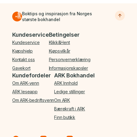
Boktips og inspirasjon fra Norges
største bokhandel
Bunnmeny
Kundeservice
Betingelser
Kundeservice
Klikk&Hent
Kjøpshjelp
Kjøpsvilkår
Kontakt oss
Personvernerklæring
Gavekort
Informasjonskapsler
Kundefordeler
ARK Bokhandel
Om ARK-venn
ARK Innhold
ARK leseapp
Ledige stillinger
Om ARK-bedriftsvenn
Om ARK
Bærekraft i ARK
Finn butikk