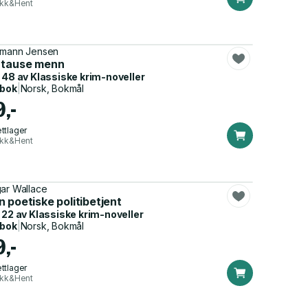
ikk&Hent
mann Jensen
 tause menn
 48 av
Klassiske krim-noveller
dbok
|
Norsk, Bokmål
9,-
ttlager
ikk&Hent
ar Wallace
 poetiske politibetjent
 22 av
Klassiske krim-noveller
dbok
|
Norsk, Bokmål
9,-
ttlager
ikk&Hent