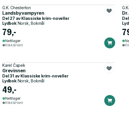
G.K. Chesterton
G.K
Landsbyvampyren
Dr.
Del 27 av
Klassiske krim-noveller
Del
Lydbok
|
Norsk, Bokmål
Ly
79,-
7
Nettlager
Ne
Klikk&Hent
Kl
Karel Čapek
Grevinnen
Del 31 av
Klassiske krim-noveller
Lydbok
|
Norsk, Bokmål
49,-
Nettlager
Klikk&Hent