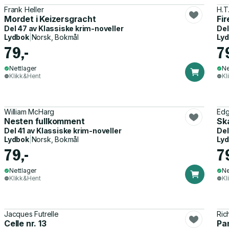
Frank Heller
H.T
Mordet i Keizersgracht
Fir
Del 47 av
Klassiske krim-noveller
Del
Lydbok
|
Norsk, Bokmål
Ly
79,-
7
Nettlager
Ne
Klikk&Hent
Kl
William McHarg
Edg
Nesten fullkomment
Sk
Del 41 av
Klassiske krim-noveller
Del
Lydbok
|
Norsk, Bokmål
Ly
79,-
7
Nettlager
Ne
Klikk&Hent
Kl
Jacques Futrelle
Ric
Celle nr. 13
Pa