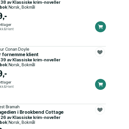
 38 av
Klassiske krim-noveller
dbok
|
Norsk, Bokmål
9,-
ttlager
ikk&Hent
hur Conan Doyle
r fornemme klient
 39 av
Klassiske krim-noveller
dbok
|
Norsk, Bokmål
9,-
ttlager
ikk&Hent
est Bramah
agedien i Brookbend Cottage
 26 av
Klassiske krim-noveller
dbok
|
Norsk, Bokmål