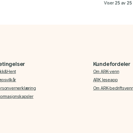
Viser
25
av
25
etingelser
Kundefordeler
ikk&Hent
Om ARK-venn
øpsvilkår
ARK leseapp
rsonvernerklæring
Om ARK-bedriftsven
formasjonskapsler