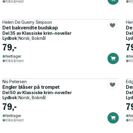
Klikk&Hent
Kl
Helen De Guerry Simpson
Her
Det bakvendte budskap
De
Del 35 av
Klassiske krim-noveller
Del
Lydbok
|
Norsk, Bokmål
Ly
79,-
7
Nettlager
Ne
Klikk&Hent
Kl
Nis Petersen
Edg
Engler blåser på trompet
Den
Del 50 av
Klassiske krim-noveller
Del
Lydbok
|
Norsk, Bokmål
Ly
79,-
7
Nettlager
Ne
Klikk&Hent
Kl