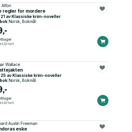
. Alfon
e regler for mordere
 21 av
Klassiske krim-noveller
dbok
|
Norsk, Bokmål
9,-
ttlager
ikk&Hent
ar Wallace
attejakten
 25 av
Klassiske krim-noveller
dbok
|
Norsk, Bokmål
9,-
ttlager
ikk&Hent
hard Austin Freeman
ndoras eske