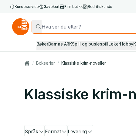
Kundeservice
Gavekort
Finn butikk
Bedriftskunde
Bøker
Barnas ARK
Spill og puslespill
Leker
Hobby
K
/
Bokserier
/
Klassiske krim-noveller
Klassiske krim-n
Språk
Format
Levering