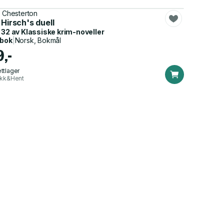
. Chesterton
 Hirsch's duell
 32 av
Klassiske krim-noveller
dbok
|
Norsk, Bokmål
9,-
ttlager
ikk&Hent