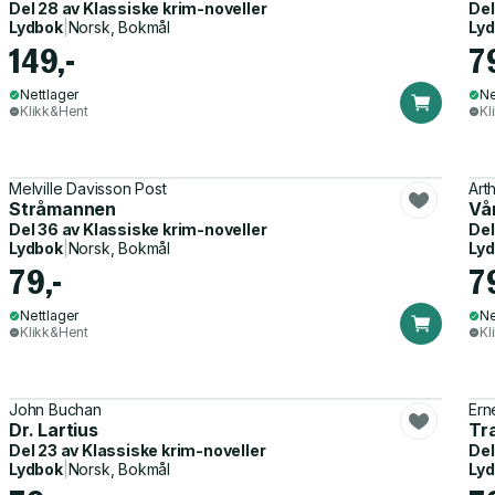
Del 28 av
Klassiske krim-noveller
Del
Lydbok
|
Norsk, Bokmål
Ly
149,-
7
Nettlager
Ne
Klikk&Hent
Kl
Melville Davisson Post
Art
Stråmannen
Vå
Del 36 av
Klassiske krim-noveller
Del
Lydbok
|
Norsk, Bokmål
Ly
79,-
7
Nettlager
Ne
Klikk&Hent
Kl
John Buchan
Ern
Dr. Lartius
Tr
Del 23 av
Klassiske krim-noveller
Del
Lydbok
|
Norsk, Bokmål
Ly