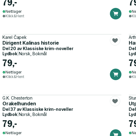
79,-
7
Nettlager
Ne
Klikk&Hent
Kl
Karel Čapek
Art
Dirigent Kalinas historie
Ha
Del 20 av
Klassiske krim-noveller
Del
Lydbok
|
Norsk, Bokmål
Ly
79,-
7
Nettlager
Ne
Klikk&Hent
Kl
G.K. Chesterton
Stu
Orakelhunden
Ut
Del 37 av
Klassiske krim-noveller
Del
Lydbok
|
Norsk, Bokmål
Ly
79,-
7
Nettlager
Ne