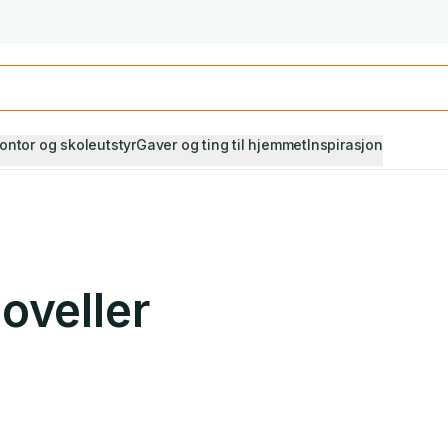
Studiestart! Alle* pensumbøker -20%
Se utvalget her
ontor og skoleutstyr
Gaver og ting til hjemmet
Inspirasjon
oveller