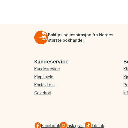
Boktips og inspirasjon fra Norges
største bokhandel
Bunnmeny
Kundeservice
B
Kundeservice
Kl
Kjøpshjelp
Kj
Kontakt oss
Pe
Gavekort
In
Facebook
Instagram
TikTok