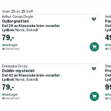
Viser
25
av
25
treff
Arthur Conan Doyle
Amb
Gullorgnetten
Par
Del 29 av
Klassiske krim-noveller
Del
Lydbok
|
Norsk, Bokmål
Ly
79,-
4
Nettlager
Ne
Klikk&Hent
Kl
Emmuska Orczy
Ste
Dublin-mysteriet
Pre
Del 42 av
Klassiske krim-noveller
Del
Lydbok
|
Norsk, Bokmål
Ly
79,-
9
Nettlager
Ne
Klikk&Hent
Kl