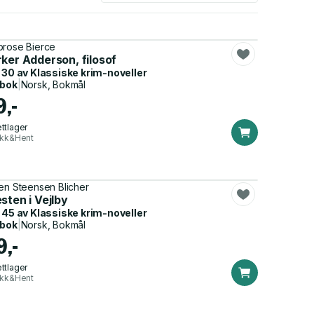
rose Bierce
ker Adderson, filosof
 30 av
Klassiske krim-noveller
dbok
|
Norsk, Bokmål
9,-
ttlager
ikk&Hent
en Steensen Blicher
sten i Vejlby
 45 av
Klassiske krim-noveller
dbok
|
Norsk, Bokmål
9,-
ttlager
ikk&Hent