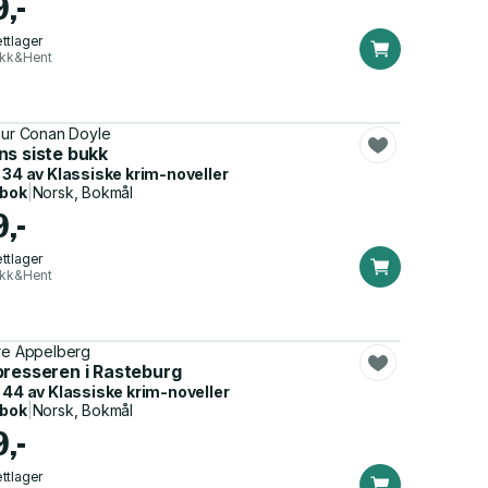
9,-
ttlager
ikk&Hent
hur Conan Doyle
ns siste bukk
 34 av
Klassiske krim-noveller
dbok
|
Norsk, Bokmål
9,-
ttlager
ikk&Hent
re Appelberg
presseren i Rasteburg
 44 av
Klassiske krim-noveller
dbok
|
Norsk, Bokmål
9,-
ttlager