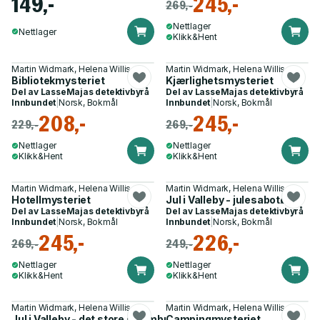
149,-
245,-
269,-
Nettlager
Nettlager
Klikk&Hent
Martin Widmark, Helena Willis
Martin Widmark, Helena Willis
Bibliotekmysteriet
Kjærlighetsmysteriet
Del av
LasseMajas detektivbyrå
Del av
LasseMajas detektivbyrå
Innbundet
|
Norsk, Bokmål
Innbundet
|
Norsk, Bokmål
208,-
245,-
229,-
269,-
Nettlager
Nettlager
Klikk&Hent
Klikk&Hent
Martin Widmark, Helena Willis
Martin Widmark, Helena Willis
Hotellmysteriet
Jul i Valleby - julesabotøren
Del av
LasseMajas detektivbyrå
Del av
LasseMajas detektivbyrå
Innbundet
|
Norsk, Bokmål
Innbundet
|
Norsk, Bokmål
245,-
226,-
269,-
249,-
Nettlager
Nettlager
Klikk&Hent
Klikk&Hent
Martin Widmark, Helena Willis
Martin Widmark, Helena Willis
Jul i Valleby - det store strømbruddet
Campingmysteriet