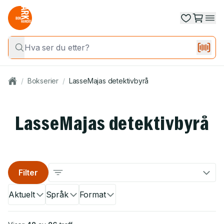
/
Bokserier
/
LasseMajas detektivbyrå
LasseMajas detektivbyrå
Filter
Aktuelt
Språk
Format