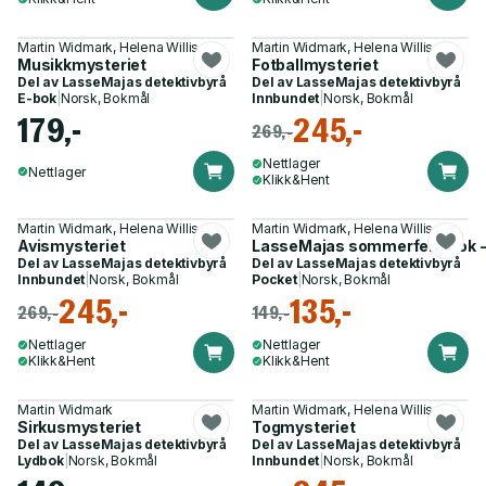
Martin Widmark, Helena Willis
Martin Widmark, Helena Willis
Musikkmysteriet
Fotballmysteriet
Del av
LasseMajas detektivbyrå
Del av
LasseMajas detektivbyrå
E-bok
|
Norsk, Bokmål
Innbundet
|
Norsk, Bokmål
179,-
245,-
269,-
Nettlager
Nettlager
Klikk&Hent
Martin Widmark, Helena Willis
Martin Widmark, Helena Willis
Avismysteriet
LasseMajas sommerferiebok - 
Del av
LasseMajas detektivbyrå
Del av
LasseMajas detektivbyrå
Innbundet
|
Norsk, Bokmål
Pocket
|
Norsk, Bokmål
245,-
135,-
269,-
149,-
Nettlager
Nettlager
Klikk&Hent
Klikk&Hent
Martin Widmark
Martin Widmark, Helena Willis
Sirkusmysteriet
Togmysteriet
Del av
LasseMajas detektivbyrå
Del av
LasseMajas detektivbyrå
Lydbok
|
Norsk, Bokmål
Innbundet
|
Norsk, Bokmål