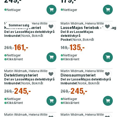
Nettlager
Nettlager
Martin Widmark, Helena Willis
Martin Widmark, Helena Willis
Sommersalg
Karnevalsmysteriet
LasseMajas feriebok - "en dag
Del av
LasseMajas detektivbyrå
Del 8 av
LasseMajas
Innbundet
|
Norsk, Bokmål
detektivbyrå
Pocket
|
Norsk, Bokmål
161,-
135,-
269,-
149,-
Nettlager
Nettlager
Klikk&Hent
Klikk&Hent
Martin Widmark, Helena Willis
Martin Widmark, Helena Willis
Detektivmysteriet
Dinosaurmysteriet
Del av
LasseMajas detektivbyrå
Del av
LasseMajas detektivbyrå
Innbundet
|
Norsk, Bokmål
Innbundet
|
Norsk, Bokmål
245,-
245,-
269,-
269,-
Nettlager
Nettlager
Klikk&Hent
Klikk&Hent
Martin Widmark, Helena Willis
Martin Widmark, Helena Willis