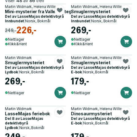
Viser
48
av
86
treff
Martin Widmark, Helena Willis
Martin Widmark, Helena Willis
Mini-mysterier fra Valleby - tegneseriebok
Smuglermysteriet
Del av
LasseMajas detektivbyrå
Del av
LasseMajas detektivbyrå
Innbundet
|
Norsk, Bokmål
Innbundet
|
Norsk, Bokmål
226,-
269,-
249,-
Nettlager
Nettlager
Klikk&Hent
Klikk&Hent
Martin Widmark
Martin Widmark, Helena Willis
Smuglermysteriet
Smuglermysteriet
Del av
LasseMajas detektivbyrå
Del av
LasseMajas detektivbyrå
Lydbok
|
Norsk, Bokmål
E-bok
|
Norsk, Bokmål
269,-
179,-
Nettlager
Nettlager
Martin Widmark
Martin Widmark, Helena Willis
LasseMajas feriebok
Dinosaurmysteriet
Del 8 av
LasseMajas
Del av
LasseMajas detektivbyrå
detektivbyrå
E-bok
|
Norsk, Bokmål
Lydbok
|
Norsk, Bokmål
249,-
179,-