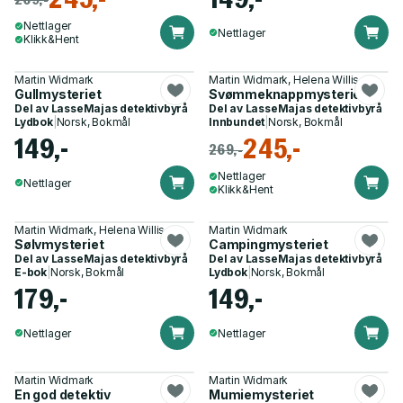
Nettlager
Nettlager
Klikk&Hent
Martin Widmark
Martin Widmark, Helena Willis
Gullmysteriet
Svømmeknappmysteriet
Del av
LasseMajas detektivbyrå
Del av
LasseMajas detektivbyrå
Lydbok
|
Norsk, Bokmål
Innbundet
|
Norsk, Bokmål
149,-
245,-
269,-
Nettlager
Nettlager
Klikk&Hent
Martin Widmark, Helena Willis
Martin Widmark
Sølvmysteriet
Campingmysteriet
Del av
LasseMajas detektivbyrå
Del av
LasseMajas detektivbyrå
E-bok
|
Norsk, Bokmål
Lydbok
|
Norsk, Bokmål
179,-
149,-
Nettlager
Nettlager
Martin Widmark
Martin Widmark
En god detektiv
Mumiemysteriet