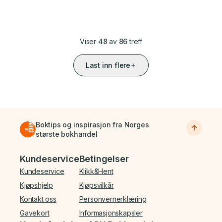
Viser
48
av
86
treff
Last inn flere
Boktips og inspirasjon fra Norges
største bokhandel
Bunnmeny
Kundeservice
Betingelser
Kundeservice
Klikk&Hent
Kjøpshjelp
Kjøpsvilkår
Kontakt oss
Personvernerklæring
Gavekort
Informasjonskapsler