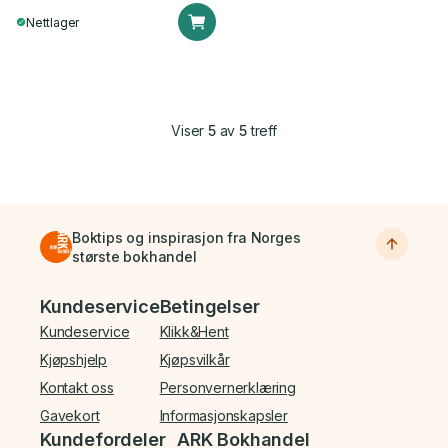
Nettlager
Viser
5
av
5
treff
Boktips og inspirasjon fra Norges
største bokhandel
Bunnmeny
Kundeservice
Betingelser
Kundeservice
Klikk&Hent
Kjøpshjelp
Kjøpsvilkår
Kontakt oss
Personvernerklæring
Gavekort
Informasjonskapsler
Kundefordeler
ARK Bokhandel