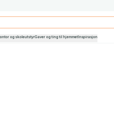
Studiestart! Alle* pensumbøker -20%
Se utvalget her
ontor og skoleutstyr
Gaver og ting til hjemmet
Inspirasjon