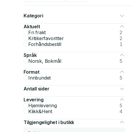
Kategori
Aktuelt
Fri frakt
2
Kritikerfavoritter
2
Forhåndsbestill
1
Språk
Norsk, Bokmål
5
Format
Innbundet
5
Antall sider
Levering
Hjemlevering
5
Klikk&Hent
4
Tilgjengelighet i butikk