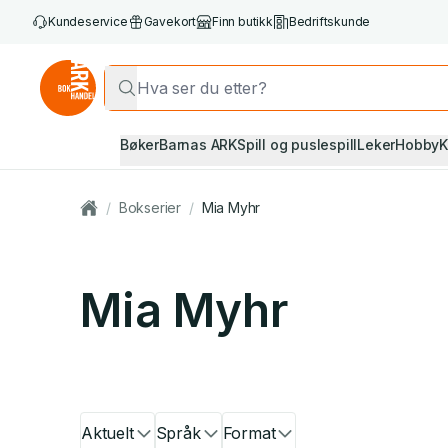
Kundeservice
Gavekort
Finn butikk
Bedriftskunde
Bøker
Barnas ARK
Spill og puslespill
Leker
Hobby
K
/
Bokserier
/
Mia Myhr
Mia Myhr
Aktuelt
Språk
Format