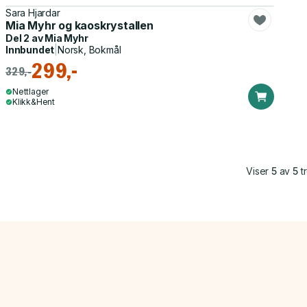
Sara Hjardar
Mia Myhr og kaoskrystallen
Del 2 av
Mia Myhr
Innbundet
|
Norsk, Bokmål
299,-
329,-
Nettlager
Klikk&Hent
Viser
5
av
5
tr