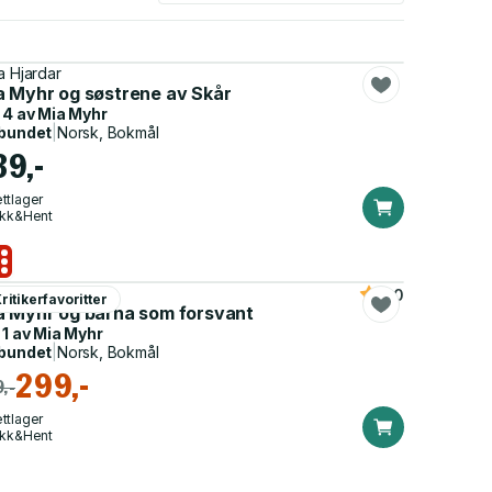
a Hjardar
a Myhr og søstrene av Skår
 4 av
Mia Myhr
bundet
|
Norsk, Bokmål
39,-
ttlager
ikk&Hent
a Hjardar
5.0
ritikerfavoritter
a Myhr og barna som forsvant
 1 av
Mia Myhr
bundet
|
Norsk, Bokmål
299,-
,-
ttlager
ikk&Hent