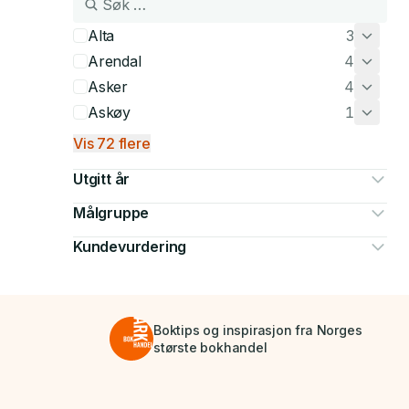
Alta
3
Arendal
4
Asker
4
Askøy
1
Vis 72 flere
Utgitt år
Målgruppe
Kundevurdering
Boktips og inspirasjon fra Norges
største bokhandel