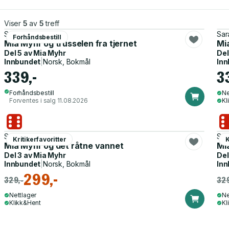
Viser
5
av
5
treff
Sara Hjardar
Sar
Forhåndsbestill
Mia Myhr og trusselen fra tjernet
Mi
Del 5 av
Mia Myhr
Del
Innbundet
|
Norsk, Bokmål
Inn
339,-
3
Forhåndsbestill
Ne
Forventes i salg 11.08.2026
Kl
Sara Hjardar
Sar
Kritikerfavoritter
K
Mia Myhr og det råtne vannet
Mi
Del 3 av
Mia Myhr
Del
Innbundet
|
Norsk, Bokmål
Inn
299,-
329,-
329
Nettlager
Ne
Klikk&Hent
Kl