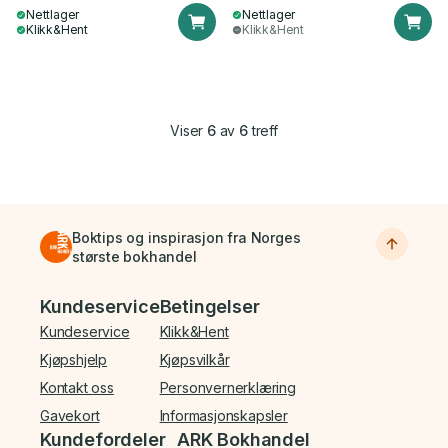
Nettlager
Nettlager
Klikk&Hent
Klikk&Hent
Viser
6
av
6
treff
Boktips og inspirasjon fra Norges
største bokhandel
Bunnmeny
Kundeservice
Betingelser
Kundeservice
Klikk&Hent
Kjøpshjelp
Kjøpsvilkår
Kontakt oss
Personvernerklæring
Gavekort
Informasjonskapsler
Kundefordeler
ARK Bokhandel