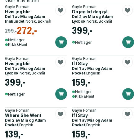
Viser
6
av
6
treff
Gayle Forman
Gayle Forman
Hvis jeg blir
Da jeg lot deg gå
Del 1 av
Mia og Adam
Del 2 av
Mia og Adam
Innbundet
|
Norsk, Bokmål
Lydbok
|
Norsk, Bokmål
272,-
399,-
299,-
Nettlager
Nettlager
Klikk&Hent
Gayle Forman
Gayle Forman
Hvis jeg blir
If I Stay
Del 1 av
Mia og Adam
Del 1 av
Mia og Adam
Lydbok
|
Norsk, Bokmål
Pocket
|
Engelsk
399,-
159,-
Nettlager
Nettlager
Klikk&Hent
Gayle Forman
Gayle Forman
Where She Went
If I Stay
Del 2 av
Mia og Adam
Del 1 av
Mia og Adam
Pocket
|
Engelsk
Pocket
|
Engelsk
139,-
159,-