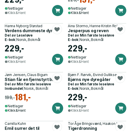
Nettlager
Nettlager
Klikk&Hent
Klikk&Hent
Hanna Nyborg Støstad
Aina Stormo, Hanne Kristin Rohde
Verdens dummeste dyr
Jesperpus og reven
Del av
Leseløve
Del av
Min første leseløve
E-bok
|
Norsk, Bokmål
E-bok
|
Norsk, Bokmål
229,-
229,-
Nettlager
Nettlager
Klikk&Hent
Klikk&Hent
Jørn Jensen, Claus Bigum
Bjørn F. Rørvik, Eivind Gulliksen
Stian får en fjernstyrt bil
Bjørns nye dyregåter
Del av
Min første leseløve
Del av
Min første leseløve
Innbundet
|
Norsk, Bokmål
E-bok
|
Norsk, Bokmål
181,-
229,-
199,-
Nettlager
Nettlager
Klikk&Hent
Klikk&Hent
Camilla Kuhn
Tor Åge Bringsværd, Haakon Lie
Emil surrer det til
Tigerdronning