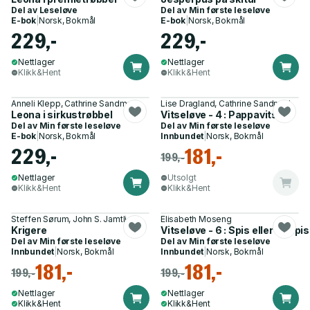
Del av
Leseløve
Del av
Min første leseløve
E-bok
|
Norsk, Bokmål
E-bok
|
Norsk, Bokmål
229,-
229,-
Nettlager
Nettlager
Klikk&Hent
Klikk&Hent
Anneli Klepp, Cathrine Sandmæl
Lise Dragland, Cathrine Sandmæl
Leona i sirkustrøbbel
Vitseløve - 4 : Pappavitser
Del av
Min første leseløve
Del av
Min første leseløve
E-bok
|
Norsk, Bokmål
Innbundet
|
Norsk, Bokmål
229,-
181,-
199,-
Nettlager
Utsolgt
Klikk&Hent
Klikk&Hent
Steffen Sørum, John S. Jamtli
Elisabeth Moseng
Krigere
Vitseløve - 6 : Spis eller bli spis
Del av
Min første leseløve
Del av
Min første leseløve
Innbundet
|
Norsk, Bokmål
Innbundet
|
Norsk, Bokmål
181,-
181,-
199,-
199,-
Nettlager
Nettlager
Klikk&Hent
Klikk&Hent