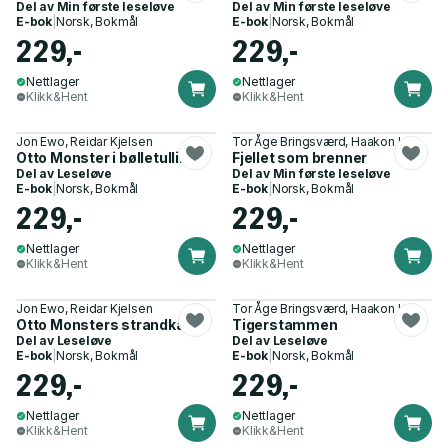
Del av
Min første leseløve
Del av
Min første leseløve
E-bok
|
Norsk, Bokmål
E-bok
|
Norsk, Bokmål
229,-
229,-
Nettlager
Nettlager
Klikk&Hent
Klikk&Hent
Jon Ewo, Reidar Kjelsen
Tor Åge Bringsværd, Haakon Lie
Otto Monster i bølletulliball
Fjellet som brenner
Del av
Leseløve
Del av
Min første leseløve
E-bok
|
Norsk, Bokmål
E-bok
|
Norsk, Bokmål
229,-
229,-
Nettlager
Nettlager
Klikk&Hent
Klikk&Hent
Jon Ewo, Reidar Kjelsen
Tor Åge Bringsværd, Haakon Lie
Otto Monsters strandkaos
Tigerstammen
Del av
Leseløve
Del av
Leseløve
E-bok
|
Norsk, Bokmål
E-bok
|
Norsk, Bokmål
229,-
229,-
Nettlager
Nettlager
Klikk&Hent
Klikk&Hent