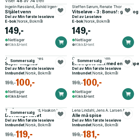
Viser
48
av
74
treff
Ingelin Røssland, Åshild Irgens
Steffen Sørum, Renate Thor
Stjålet venn
Vitseløve - 3 : Bonus! : gåter o
Del av
Min første leseløve
Del av
Leseløve
E-bok
|
Norsk, Bokmål
E-bok
|
Norsk, Bokmål
149,-
149,-
Nettlager
Nettlager
Klikk&Hent
Klikk&Hent
Jan Grue, Ketil Selnes
Camilla Victoria Storm
Sommersalg
Sommersalg
Super-Magnus
En stripete katt med en kjempes
Del av
Min første leseløve
Del av
Min første leseløve
Innbundet
|
Norsk, Bokmål
Innbundet
|
Norsk, Bokmål
100,-
100,-
199,-
199,-
Nettlager
Nettlager
Klikk&Hent
Klikk&Hent
Tor Åge Bringsværd, Haakon Lie
Lena Lindahl, Jens A. Larsen Aas
Sommersalg
Det farlige havet
Alle må spise
Del av
Min første leseløve
Del av
Min første leseløve
Innbundet
|
Norsk, Bokmål
Innbundet
|
Norsk, Bokmål
119,-
181,-
199,-
199,-