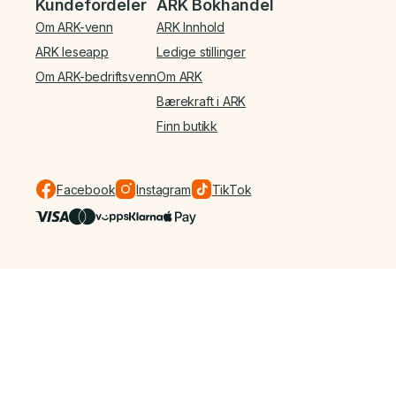
Kundefordeler
ARK Bokhandel
Om ARK-venn
ARK Innhold
ARK leseapp
Ledige stillinger
Om ARK-bedriftsvenn
Om ARK
Bærekraft i ARK
Finn butikk
Facebook
Instagram
TikTok