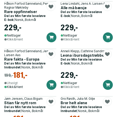
Håkon Forfod Sønneland, Per
Lena Lindahl, Jens A. Larsen Aas
Ragnar Møkleby
Alle må bæsje
Rare oppfinnelser
Del av
Min første leseløve
Del av
Min første leseløve
E-bok
|
Norsk, Bokmål
E-bok
|
Norsk, Bokmål
229,-
229,-
Nettlager
Nettlager
Klikk&Hent
Klikk&Hent
Håkon Forfod Sønneland, Jens A.
Anneli Klepp, Cathrine Sandmæl
Larsen Aas
Leona i bursdagstrøbbel
Rare fakta - Europa
Del av
Min første leseløve
Del av
Min første leseløve
E-bok
|
Norsk, Bokmål
Innbundet
|
Norsk, Bokmål
181,-
229,-
199,-
Utsolgt
Nettlager
Klikk&Hent
Klikk&Hent
Jørn Jensen, Claus Bigum
Gro Røsth, Julia M. Gilje
Stian får nytt rom
Bror helt alene
Del av
Min første leseløve
Del av
Min første leseløve
Innbundet
|
Norsk, Bokmål
Innbundet
|
Norsk, Bokmål