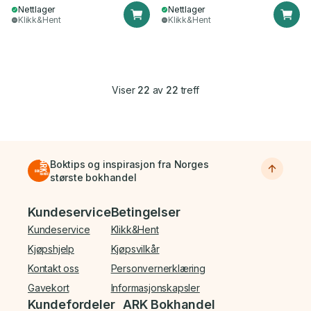
Nettlager
Nettlager
Klikk&Hent
Klikk&Hent
Viser
22
av
22
treff
Boktips og inspirasjon fra Norges
største bokhandel
Bunnmeny
Kundeservice
Betingelser
Kundeservice
Klikk&Hent
Kjøpshjelp
Kjøpsvilkår
Kontakt oss
Personvernerklæring
Gavekort
Informasjonskapsler
Kundefordeler
ARK Bokhandel