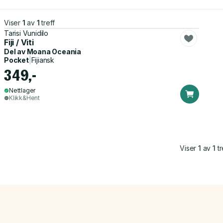
Viser
1
av
1
treff
Tarisi Vunidilo
Fiji / Viti
Del av
Moana Oceania
Pocket
|
Fijiansk
349,-
Nettlager
Klikk&Hent
Viser
1
av
1
tr