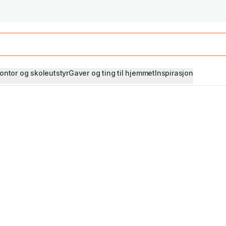
Studiestart! Alle* pensumbøker -20%
Se utvalget her
ontor og skoleutstyr
Gaver og ting til hjemmet
Inspirasjon