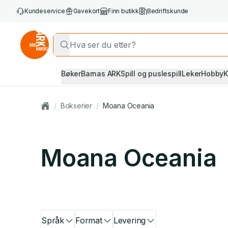
Kundeservice
Gavekort
Finn butikk
Bedriftskunde
Bøker
Barnas ARK
Spill og puslespill
Leker
Hobby
K
/
Bokserier
/
Moana Oceania
Moana Oceania
Språk
Format
Levering