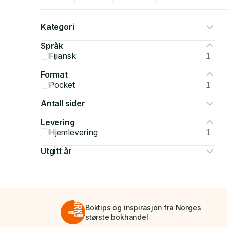
Kategori
Språk
Fijiansk
1
Format
Pocket
1
Antall sider
Levering
Hjemlevering
1
Utgitt år
Boktips og inspirasjon fra Norges
største bokhandel