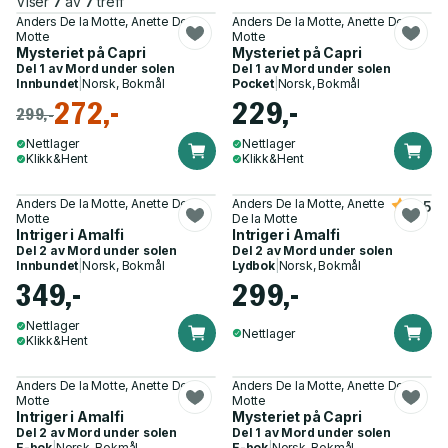
Viser
7
av
7
treff
Anders De la Motte, Anette De la
Anders De la Motte, Anette De la
Motte
Motte
Mysteriet på Capri
Mysteriet på Capri
Del 1 av
Mord under solen
Del 1 av
Mord under solen
Innbundet
|
Norsk, Bokmål
Pocket
|
Norsk, Bokmål
272,-
229,-
299,-
Nettlager
Nettlager
Klikk&Hent
Klikk&Hent
Anders De la Motte, Anette De la
Anders De la Motte, Anette
4.5
Motte
De la Motte
Intriger i Amalfi
Intriger i Amalfi
Del 2 av
Mord under solen
Del 2 av
Mord under solen
Innbundet
|
Norsk, Bokmål
Lydbok
|
Norsk, Bokmål
349,-
299,-
Nettlager
Nettlager
Klikk&Hent
Anders De la Motte, Anette De la
Anders De la Motte, Anette De la
Motte
Motte
Intriger i Amalfi
Mysteriet på Capri
Del 2 av
Mord under solen
Del 1 av
Mord under solen
E-bok
|
Norsk, Bokmål
E-bok
|
Norsk, Bokmål