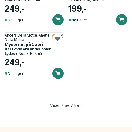
249,-
199,-
Nettlager
Nettlager
Anders De la Motte, Anette
4.0
De la Motte
Mysteriet på Capri
Del 1 av
Mord under solen
Lydbok
|
Norsk, Bokmål
249,-
Nettlager
Viser
7
av
7
treff