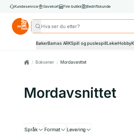
Kundeservice
Gavekort
Finn butikk
Bedriftskunde
Bøker
Barnas ARK
Spill og puslespill
Leker
Hobby
K
/
Bokserier
/
Mordavsnittet
Mordavsnittet
Språk
Format
Levering