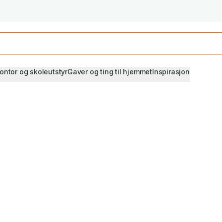
Studiestart! Alle* pensumbøker -20%
Se utvalget her
ontor og skoleutstyr
Gaver og ting til hjemmet
Inspirasjon