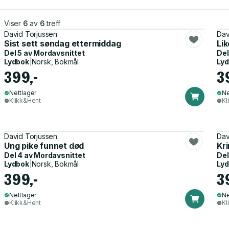
Viser
6
av
6
treff
David Torjussen
Dav
Sist sett søndag ettermiddag
Lik
Del 5 av
Mordavsnittet
Del
Lydbok
|
Norsk, Bokmål
Ly
399,-
3
Nettlager
Ne
Klikk&Hent
Kl
David Torjussen
Dav
Ung pike funnet død
Kri
Del 4 av
Mordavsnittet
Del
Lydbok
|
Norsk, Bokmål
Ly
399,-
3
Nettlager
Ne
Klikk&Hent
Kl