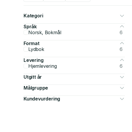
Kategori
Språk
Norsk, Bokmål
6
Format
Lydbok
6
Levering
Hjemlevering
6
Utgitt år
Målgruppe
Kundevurdering