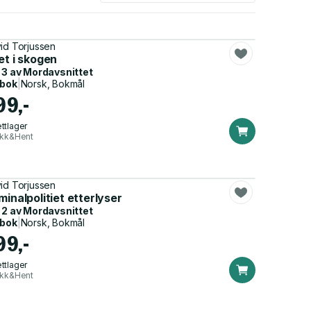
id Torjussen
et i skogen
 3 av
Mordavsnittet
dbok
|
Norsk, Bokmål
99,-
ttlager
ikk&Hent
id Torjussen
minalpolitiet etterlyser
 2 av
Mordavsnittet
dbok
|
Norsk, Bokmål
99,-
ttlager
ikk&Hent