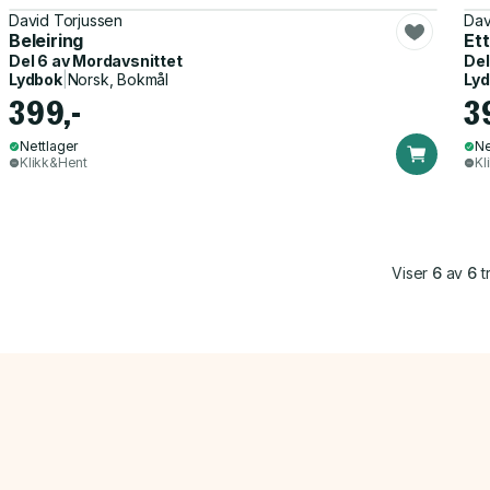
David Torjussen
Dav
Beleiring
Et
Del 6 av
Mordavsnittet
Del
Lydbok
|
Norsk, Bokmål
Ly
399,-
3
Nettlager
Ne
Klikk&Hent
Kl
Viser
6
av
6
tr