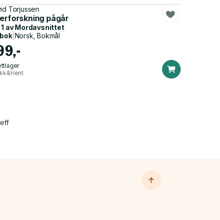
id Torjussen
terforskning pågår
 1 av
Mordavsnittet
dbok
|
Norsk, Bokmål
99,-
ttlager
ikk&Hent
eff