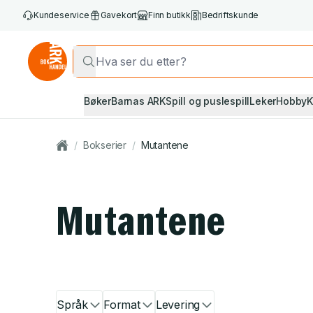
Kundeservice
Gavekort
Finn butikk
Bedriftskunde
Bøker
Barnas ARK
Spill og puslespill
Leker
Hobby
K
/
Bokserier
/
Mutantene
Mutantene
Språk
Format
Levering