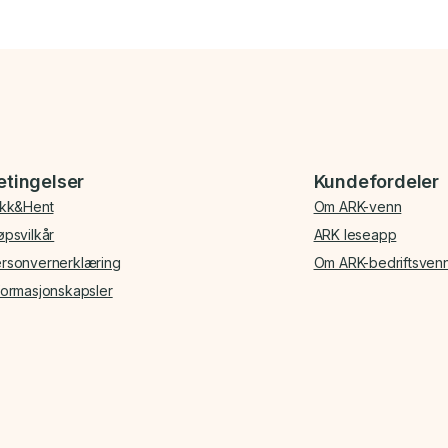
etingelser
Kundefordeler
ikk&Hent
Om ARK-venn
øpsvilkår
ARK leseapp
rsonvernerklæring
Om ARK-bedriftsven
formasjonskapsler