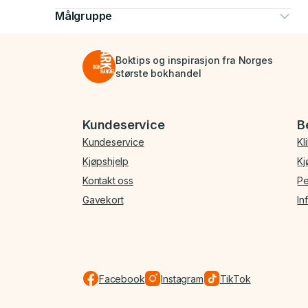
Målgruppe
Boktips og inspirasjon fra Norges
største bokhandel
Bunnmeny
Kundeservice
B
Kundeservice
Kl
Kjøpshjelp
Kj
Kontakt oss
Pe
Gavekort
In
Facebook
Instagram
TikTok