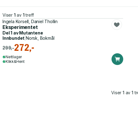
Viser
1
av
1
treff
Ingela Korsell, Daniel Thollin
Eksperimentet
Del 1 av
Mutantene
Innbundet
|
Norsk, Bokmål
272,-
299,-
Nettlager
Klikk&Hent
Viser
1
av
1
tr