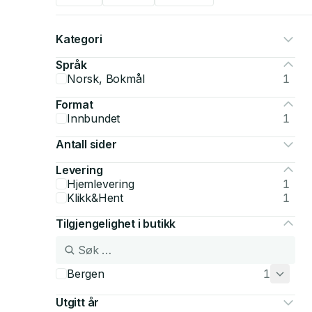
Kategori
Språk
Norsk, Bokmål
1
Format
Innbundet
1
Antall sider
Levering
Hjemlevering
1
Klikk&Hent
1
Tilgjengelighet i butikk
Bergen
1
Utgitt år