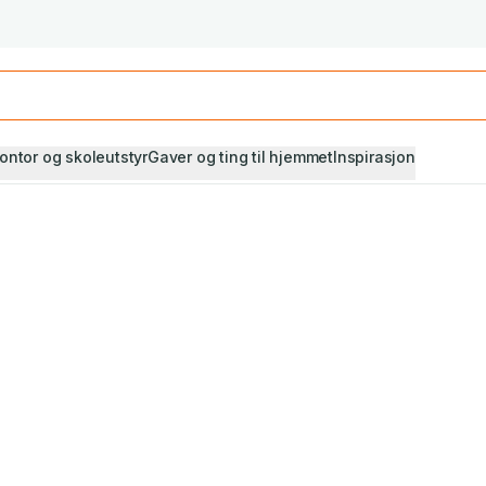
Studiestart! Alle* pensumbøker -20%
Se utvalget her
ontor og skoleutstyr
Gaver og ting til hjemmet
Inspirasjon