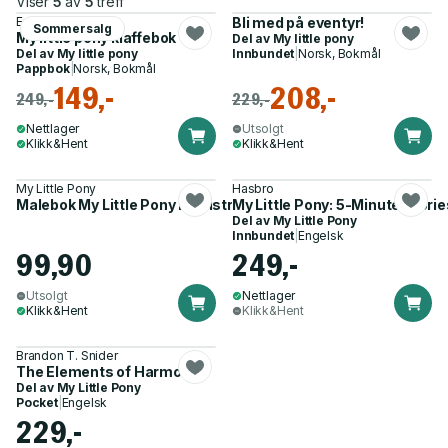
Viser
5
av
5
treff
Erin Rose Wage
Bli med på eventyr!
Sommersalg
My little pony klaffebok
Del av
My little pony
Del av
My little pony
Innbundet
|
Norsk, Bokmål
Pappbok
|
Norsk, Bokmål
149,-
208,-
249,-
229,-
Nettlager
Utsolgt
Klikk&Hent
Klikk&Hent
My Little Pony
Hasbro
Malebok My Little Pony m/klistremerker
My Little Pony: 5-Minute Storie
Del av
My Little Pony
Innbundet
|
Engelsk
99,90
249,-
Utsolgt
Nettlager
Klikk&Hent
Klikk&Hent
Brandon T. Snider
The Elements of Harmony
Del av
My Little Pony
Pocket
|
Engelsk
229,-