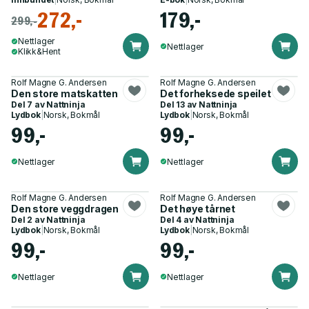
272,-
179,-
299,-
Nettlager
Nettlager
Klikk&Hent
Rolf Magne G. Andersen
Rolf Magne G. Andersen
Den store matskatten
Det forheksede speilet
Del 7 av
Nattninja
Del 13 av
Nattninja
Lydbok
|
Norsk, Bokmål
Lydbok
|
Norsk, Bokmål
99,-
99,-
Nettlager
Nettlager
Rolf Magne G. Andersen
Rolf Magne G. Andersen
Den store veggdragen
Det høye tårnet
Del 2 av
Nattninja
Del 4 av
Nattninja
Lydbok
|
Norsk, Bokmål
Lydbok
|
Norsk, Bokmål
99,-
99,-
Nettlager
Nettlager