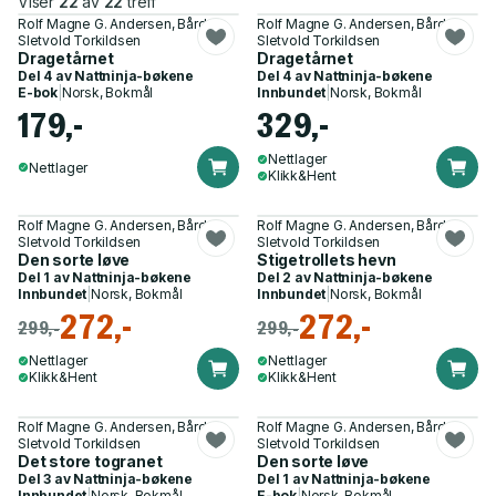
Viser
22
av
22
treff
Rolf Magne G. Andersen, Bård
Rolf Magne G. Andersen, Bård
Sletvold Torkildsen
Sletvold Torkildsen
Dragetårnet
Dragetårnet
Del 4 av
Nattninja-bøkene
Del 4 av
Nattninja-bøkene
E-bok
|
Norsk, Bokmål
Innbundet
|
Norsk, Bokmål
179,-
329,-
Nettlager
Nettlager
Klikk&Hent
Rolf Magne G. Andersen, Bård
Rolf Magne G. Andersen, Bård
Sletvold Torkildsen
Sletvold Torkildsen
Den sorte løve
Stigetrollets hevn
Del 1 av
Nattninja-bøkene
Del 2 av
Nattninja-bøkene
Innbundet
|
Norsk, Bokmål
Innbundet
|
Norsk, Bokmål
272,-
272,-
299,-
299,-
Nettlager
Nettlager
Klikk&Hent
Klikk&Hent
Rolf Magne G. Andersen, Bård
Rolf Magne G. Andersen, Bård
Sletvold Torkildsen
Sletvold Torkildsen
Det store togranet
Den sorte løve
Del 3 av
Nattninja-bøkene
Del 1 av
Nattninja-bøkene
Innbundet
|
Norsk, Bokmål
E-bok
|
Norsk, Bokmål