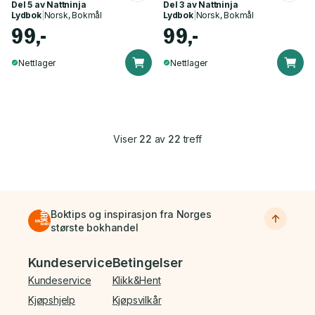
Del 5 av
Nattninja
Del 3 av
Nattninja
Lydbok
|
Norsk, Bokmål
Lydbok
|
Norsk, Bokmål
99,-
99,-
Nettlager
Nettlager
Viser
22
av
22
treff
Boktips og inspirasjon fra Norges
største bokhandel
Bunnmeny
Kundeservice
Betingelser
Kundeservice
Klikk&Hent
Kjøpshjelp
Kjøpsvilkår