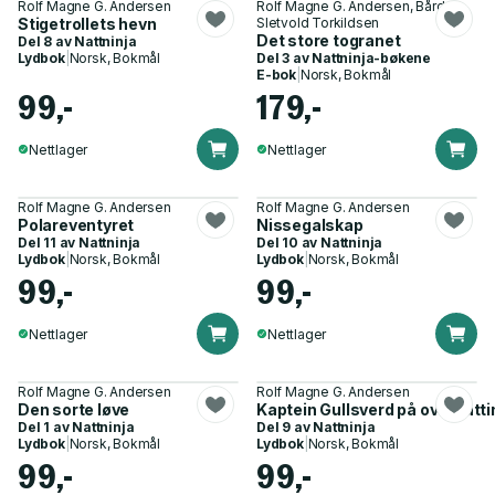
Rolf Magne G. Andersen
Rolf Magne G. Andersen, Bård
Stigetrollets hevn
Sletvold Torkildsen
Det store togranet
Del 8 av
Nattninja
Lydbok
|
Norsk, Bokmål
Del 3 av
Nattninja-bøkene
E-bok
|
Norsk, Bokmål
99,-
179,-
Nettlager
Nettlager
Rolf Magne G. Andersen
Rolf Magne G. Andersen
Polareventyret
Nissegalskap
Del 11 av
Nattninja
Del 10 av
Nattninja
Lydbok
|
Norsk, Bokmål
Lydbok
|
Norsk, Bokmål
99,-
99,-
Nettlager
Nettlager
Rolf Magne G. Andersen
Rolf Magne G. Andersen
Den sorte løve
Kaptein Gullsverd på overnatti
Del 1 av
Nattninja
Del 9 av
Nattninja
Lydbok
|
Norsk, Bokmål
Lydbok
|
Norsk, Bokmål
99,-
99,-