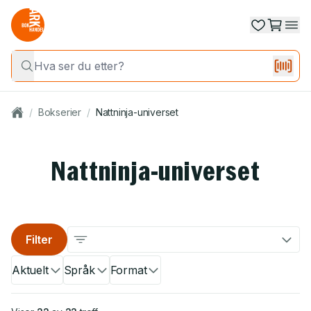
/
Bokserier
/
Nattninja-universet
Nattninja-universet
Filter
Aktuelt
Språk
Format