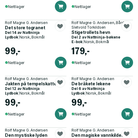
Nettlager
Nettlager
Rolf Magne G. Andersen
Rolf Magne G. Andersen, Bård
Det store togranet
Sletvold Torkildsen
Stigetrollets hevn
Del 14 av
Nattninja
Lydbok
|
Norsk, Bokmål
Del 2 av
Nattninja-bøkene
E-bok
|
Norsk, Bokmål
99,-
179,-
Nettlager
Nettlager
Rolf Magne G. Andersen
Rolf Magne G. Andersen
Jakten på tempelskatten
De bråkete lekene
Del 12 av
Nattninja
Del 6 av
Nattninja
Lydbok
|
Norsk, Bokmål
Lydbok
|
Norsk, Bokmål
99,-
99,-
Nettlager
Nettlager
Rolf Magne G. Andersen
Rolf Magne G. Andersen
Den mystiske lyden
Den magiske vannkilden