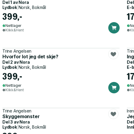
Del 1 av
Nora
Del
Lydbok
|
Norsk, Bokmål
E-
399,-
17
Nettlager
Ne
Klikk&Hent
Kl
Trine Angelsen
Tri
Hvorfor lot jeg det skje?
Ing
Del 2 av
Nora
Del
Lydbok
|
Norsk, Bokmål
E-
399,-
17
Nettlager
Ne
Klikk&Hent
Kl
Trine Angelsen
Ire
Skyggemonster
Jeg
Del 3 av
Nora
Del
Lydbok
|
Norsk, Bokmål
Inn