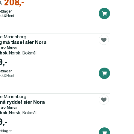
208,-
,-
ttlager
ikk&Hent
ne Marienborg
 må tisse! sier Nora
 av
Nora
dbok
|
Norsk, Bokmål
9,-
ttlager
ikk&Hent
ne Marienborg
må rydde! sier Nora
 av
Nora
dbok
|
Norsk, Bokmål
9,-
ttlager