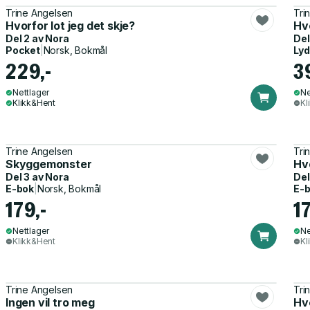
Trine Angelsen
Tri
Hvorfor lot jeg det skje?
Hv
Del 2 av
Nora
Del
Pocket
|
Norsk, Bokmål
Ly
229,-
3
Nettlager
Ne
Klikk&Hent
Kl
Trine Angelsen
Tri
Skyggemonster
Hvo
Del 3 av
Nora
Del
E-bok
|
Norsk, Bokmål
E-
179,-
17
Nettlager
Ne
Klikk&Hent
Kl
Trine Angelsen
Tri
Ingen vil tro meg
Hv