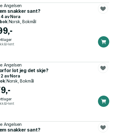
ne Angelsen
em snakker sant?
 4 av
Nora
dbok
|
Norsk, Bokmål
99,-
ttlager
ikk&Hent
ne Angelsen
rfor lot jeg det skje?
 2 av
Nora
bok
|
Norsk, Bokmål
9,-
ttlager
ikk&Hent
ne Angelsen
em snakker sant?