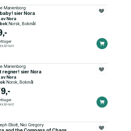
ne Marienborg
baby! sier Nora
 av
Nora
dbok
|
Norsk, Bokmål
9,-
ttlager
ikk&Hent
ne Marienborg
 regner! sier Nora
 av
Nora
bok
|
Norsk, Bokmål
9,-
ttlager
ikk&Hent
eph Elliott, Nici Gregory
ra and the Compass of Chaos