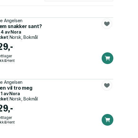
ne Angelsen
em snakker sant?
 4 av
Nora
cket
|
Norsk, Bokmål
29,-
ttlager
ikk&Hent
ne Angelsen
en vil tro meg
 1 av
Nora
cket
|
Norsk, Bokmål
29,-
ttlager
ikk&Hent