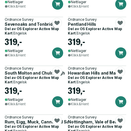
Nettlager
Nettlager
Klikk&Hent
Klikk&Hent
Ordnance Survey
Ordnance Survey
Sevenoaks and Tonbridge
Pentland Hills
Del av
OS Explorer Active Map
Del av
OS Explorer Active Map
Kart
|
Engelsk
Kart
|
Engelsk
319,-
319,-
Nettlager
Nettlager
Klikk&Hent
Klikk&Hent
Ordnance Survey
Ordnance Survey
South Molton and Chulmleigh
Howardian Hills and Malton
Del av
OS Explorer Active Map
Del av
OS Explorer Active Map
Kart
|
Engelsk
Kart
|
Engelsk
319,-
319,-
Nettlager
Nettlager
Klikk&Hent
Klikk&Hent
Ordnance Survey
Ordnance Survey
Rum, Eigg, Muck, Canna and Sanday
Nottingham, Vale of Belvoir
Del av
OS Explorer Active Map
Del av
OS Explorer Active Map
Kart
|
Engelsk
Kart
|
Engelsk