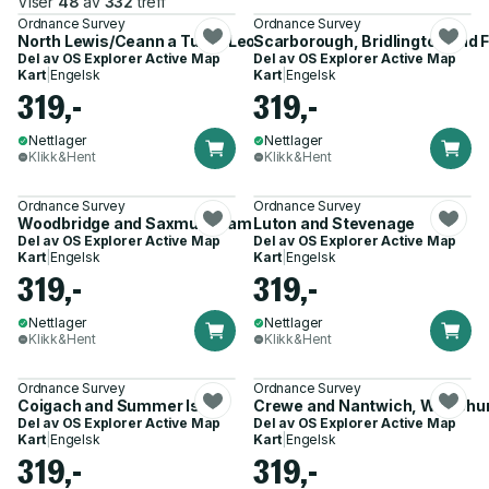
Viser
48
av
332
treff
Ordnance Survey
Ordnance Survey
North Lewis/Ceann a Tuath Leodhais
Scarborough, Bridlington and
Del av
OS Explorer Active Map
Del av
OS Explorer Active Map
Kart
|
Engelsk
Kart
|
Engelsk
319,-
319,-
Nettlager
Nettlager
Klikk&Hent
Klikk&Hent
Ordnance Survey
Ordnance Survey
Woodbridge and Saxmundham
Luton and Stevenage
Del av
OS Explorer Active Map
Del av
OS Explorer Active Map
Kart
|
Engelsk
Kart
|
Engelsk
319,-
319,-
Nettlager
Nettlager
Klikk&Hent
Klikk&Hent
Ordnance Survey
Ordnance Survey
Coigach and Summer Isles
Crewe and Nantwich, Whitchur
Del av
OS Explorer Active Map
Del av
OS Explorer Active Map
Kart
|
Engelsk
Kart
|
Engelsk
319,-
319,-