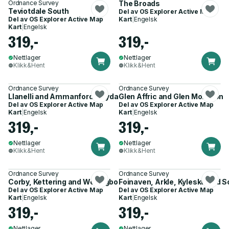
Ordnance Survey
The Broads
Teviotdale South
Del av
OS Explorer Active Map
Del av
OS Explorer Active Map
Kart
|
Engelsk
Kart
|
Engelsk
319,-
319,-
Nettlager
Nettlager
Klikk&Hent
Klikk&Hent
Ordnance Survey
Ordnance Survey
Llanelli and Ammanford/Rhydaman
Glen Affric and Glen Moriston
Del av
OS Explorer Active Map
Del av
OS Explorer Active Map
Kart
|
Engelsk
Kart
|
Engelsk
319,-
319,-
Nettlager
Nettlager
Klikk&Hent
Klikk&Hent
Ordnance Survey
Ordnance Survey
Corby, Kettering and Wellingborough
Foinaven, Arkle, Kylesku and S
Del av
OS Explorer Active Map
Del av
OS Explorer Active Map
Kart
|
Engelsk
Kart
|
Engelsk
319,-
319,-
Nettlager
Nettlager