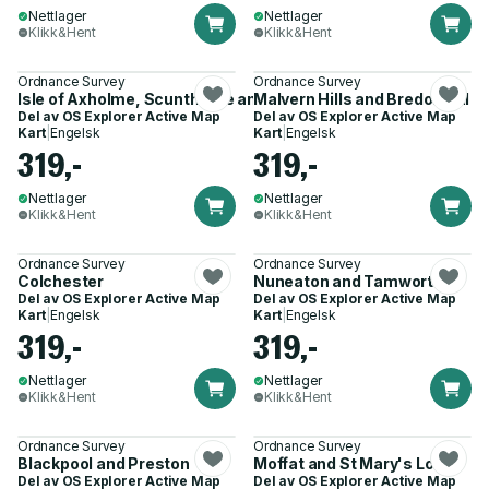
Nettlager
Nettlager
Klikk&Hent
Klikk&Hent
Ordnance Survey
Ordnance Survey
Isle of Axholme, Scunthorpe and Gainsborough
Malvern Hills and Bredon Hill
Del av
OS Explorer Active Map
Del av
OS Explorer Active Map
Kart
|
Engelsk
Kart
|
Engelsk
319,-
319,-
Nettlager
Nettlager
Klikk&Hent
Klikk&Hent
Ordnance Survey
Ordnance Survey
Colchester
Nuneaton and Tamworth
Del av
OS Explorer Active Map
Del av
OS Explorer Active Map
Kart
|
Engelsk
Kart
|
Engelsk
319,-
319,-
Nettlager
Nettlager
Klikk&Hent
Klikk&Hent
Ordnance Survey
Ordnance Survey
Blackpool and Preston
Moffat and St Mary's Loch
Del av
OS Explorer Active Map
Del av
OS Explorer Active Map