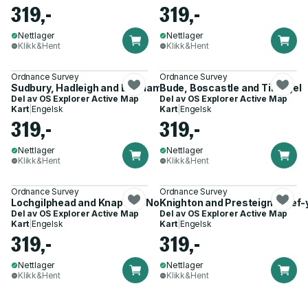
319,-
319,-
Nettlager
Nettlager
Klikk&Hent
Klikk&Hent
Ordnance Survey
Ordnance Survey
Sudbury, Hadleigh and Dedham Vale
Bude, Boscastle and Tintagel
Del av
OS Explorer Active Map
Del av
OS Explorer Active Map
Kart
|
Engelsk
Kart
|
Engelsk
319,-
319,-
Nettlager
Nettlager
Klikk&Hent
Klikk&Hent
Ordnance Survey
Ordnance Survey
Lochgilphead and Knapdale North
Knighton and Presteigne Tref-
Del av
OS Explorer Active Map
Del av
OS Explorer Active Map
Kart
|
Engelsk
Kart
|
Engelsk
319,-
319,-
Nettlager
Nettlager
Klikk&Hent
Klikk&Hent