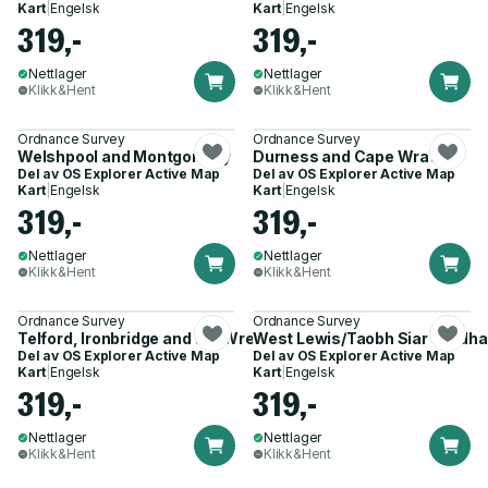
Kart
|
Engelsk
Kart
|
Engelsk
319,-
319,-
Nettlager
Nettlager
Klikk&Hent
Klikk&Hent
Ordnance Survey
Ordnance Survey
Welshpool and Montgomery
Durness and Cape Wrath
Del av
OS Explorer Active Map
Del av
OS Explorer Active Map
Kart
|
Engelsk
Kart
|
Engelsk
319,-
319,-
Nettlager
Nettlager
Klikk&Hent
Klikk&Hent
Ordnance Survey
Ordnance Survey
Telford, Ironbridge and the Wrekin
West Lewis/Taobh Siar Leodha
Del av
OS Explorer Active Map
Del av
OS Explorer Active Map
Kart
|
Engelsk
Kart
|
Engelsk
319,-
319,-
Nettlager
Nettlager
Klikk&Hent
Klikk&Hent