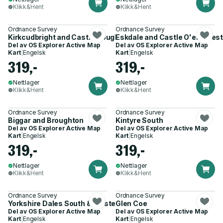
Klikk&Hent
Klikk&Hent
Ordnance Survey
Ordnance Survey
Kirkcudbright and Castle Douglas
Eskdale and Castle O'er Forest
Del av
OS Explorer Active Map
Del av
OS Explorer Active Map
Kart
|
Engelsk
Kart
|
Engelsk
319,-
319,-
Nettlager
Nettlager
Klikk&Hent
Klikk&Hent
Ordnance Survey
Ordnance Survey
Biggar and Broughton
Kintyre South
Del av
OS Explorer Active Map
Del av
OS Explorer Active Map
Kart
|
Engelsk
Kart
|
Engelsk
319,-
319,-
Nettlager
Nettlager
Klikk&Hent
Klikk&Hent
Ordnance Survey
Ordnance Survey
Yorkshire Dales South & Western
Glen Coe
Del av
OS Explorer Active Map
Del av
OS Explorer Active Map
Kart
|
Engelsk
Kart
|
Engelsk