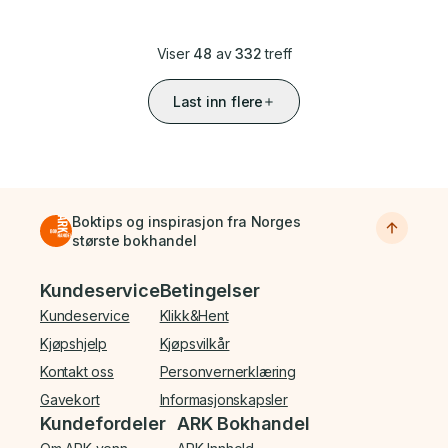
Viser
48
av
332
treff
Last inn flere
Boktips og inspirasjon fra Norges
største bokhandel
Bunnmeny
Kundeservice
Betingelser
Kundeservice
Klikk&Hent
Kjøpshjelp
Kjøpsvilkår
Kontakt oss
Personvernerklæring
Gavekort
Informasjonskapsler
Kundefordeler
ARK Bokhandel