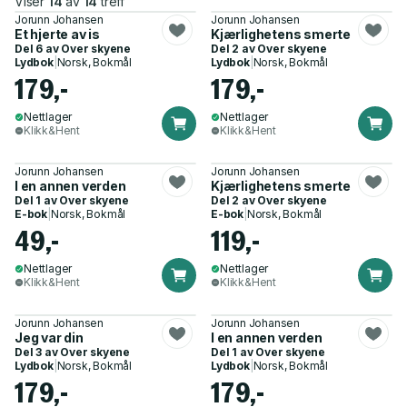
Viser
14
av
14
treff
Jorunn Johansen
Jorunn Johansen
Et hjerte av is
Kjærlighetens smerte
Del 6 av
Over skyene
Del 2 av
Over skyene
Lydbok
|
Norsk, Bokmål
Lydbok
|
Norsk, Bokmål
179,-
179,-
Nettlager
Nettlager
Klikk&Hent
Klikk&Hent
Jorunn Johansen
Jorunn Johansen
I en annen verden
Kjærlighetens smerte
Del 1 av
Over skyene
Del 2 av
Over skyene
E-bok
|
Norsk, Bokmål
E-bok
|
Norsk, Bokmål
49,-
119,-
Nettlager
Nettlager
Klikk&Hent
Klikk&Hent
Jorunn Johansen
Jorunn Johansen
Jeg var din
I en annen verden
Del 3 av
Over skyene
Del 1 av
Over skyene
Lydbok
|
Norsk, Bokmål
Lydbok
|
Norsk, Bokmål
179,-
179,-