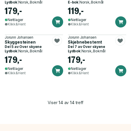
Lydbok
|
Norsk, Bokmål
E-bok
|
Norsk, Bokmål
179,-
119,-
Nettlager
Nettlager
Klikk&Hent
Klikk&Hent
Jorunn Johansen
Jorunn Johansen
Skyggesteinen
Skjebnebestemt
Del 5 av
Over skyene
Del 7 av
Over skyene
Lydbok
|
Norsk, Bokmål
Lydbok
|
Norsk, Bokmål
179,-
179,-
Nettlager
Nettlager
Klikk&Hent
Klikk&Hent
Viser
14
av
14
treff