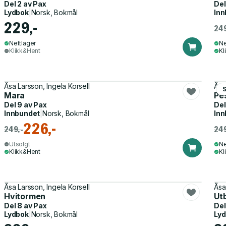
Del 2 av
Pax
Del
Lydbok
|
Norsk, Bokmål
Inn
229,-
249
Nettlager
Ne
Klikk&Hent
Kl
Åsa Larsson, Ingela Korsell
Åsa
Mara
Pe
Del 9 av
Pax
Del
Innbundet
|
Norsk, Bokmål
Inn
226,-
249,-
249
Utsolgt
Ne
Klikk&Hent
Kl
Åsa Larsson, Ingela Korsell
Åsa
Hvitormen
Ut
Del 8 av
Pax
Del
Lydbok
|
Norsk, Bokmål
Ly