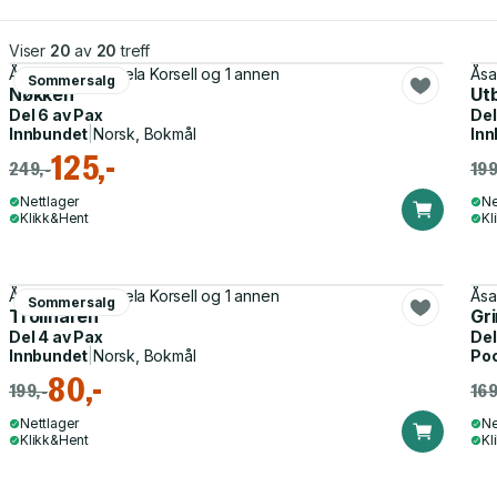
Viser
20
av
20
treff
Åsa Larsson, Ingela Korsell og 1 annen
Åsa
Sommersalg
Nøkken
Ut
Del 6 av
Pax
Del
Innbundet
|
Norsk, Bokmål
Inn
125,-
249,-
199
Nettlager
Ne
Klikk&Hent
Kl
Åsa Larsson, Ingela Korsell og 1 annen
Åsa
Sommersalg
Trollharen
Gr
Del 4 av
Pax
Del
Innbundet
|
Norsk, Bokmål
Po
80,-
199,-
169
Nettlager
Ne
Klikk&Hent
Kl