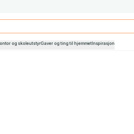
Studiestart! Alle* pensumbøker -20%
Se utvalget her
ontor og skoleutstyr
Gaver og ting til hjemmet
Inspirasjon