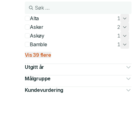
Alta
1
Asker
2
Askøy
1
Bamble
1
Vis 39 flere
Utgitt år
Målgruppe
Kundevurdering