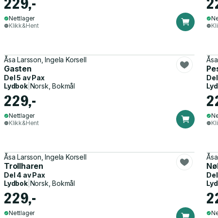
229,-
2
Nettlager
Ne
Klikk&Hent
Kl
Åsa Larsson, Ingela Korsell
Åsa
Gasten
Pe
Del 5 av
Pax
Del
Lydbok
|
Norsk, Bokmål
Ly
229,-
2
Nettlager
Ne
Klikk&Hent
Kl
Åsa Larsson, Ingela Korsell
Åsa
Trollharen
Nø
Del 4 av
Pax
Del
Lydbok
|
Norsk, Bokmål
Ly
229,-
2
Nettlager
Ne