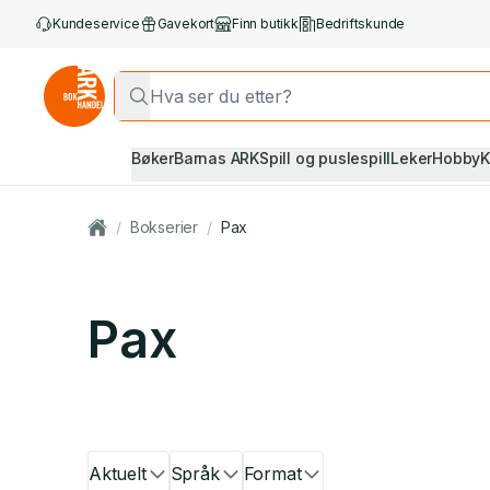
Kundeservice
Gavekort
Finn butikk
Bedriftskunde
Bøker
Barnas ARK
Spill og puslespill
Leker
Hobby
K
/
Bokserier
/
Pax
Pax
Aktuelt
Språk
Format