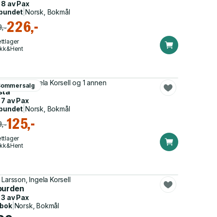
 8 av
Pax
bundet
|
Norsk, Bokmål
226,-
,-
ttlager
ikk&Hent
 Larsson, Ingela Korsell og 1 annen
Sommersalg
sta
 7 av
Pax
bundet
|
Norsk, Bokmål
125,-
,-
ttlager
ikk&Hent
 Larsson, Ingela Korsell
burden
 3 av
Pax
dbok
|
Norsk, Bokmål