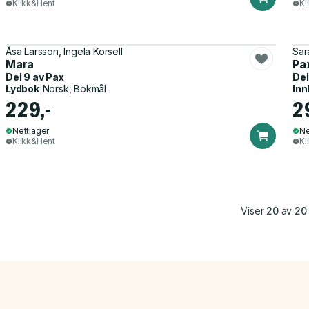
Klikk&Hent
Kl
Åsa Larsson, Ingela Korsell
Sar
Mara
Pa
Del 9 av
Pax
Del
Lydbok
|
Norsk, Bokmål
Inn
229,-
2
Nettlager
Ne
Klikk&Hent
Kl
Viser
20
av
20