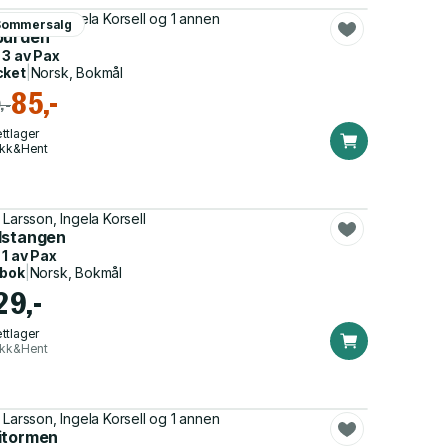
 Larsson, Ingela Korsell og 1 annen
Sommersalg
burden
 3 av
Pax
cket
|
Norsk, Bokmål
85,-
,-
ttlager
ikk&Hent
 Larsson, Ingela Korsell
dstangen
 1 av
Pax
dbok
|
Norsk, Bokmål
29,-
ttlager
ikk&Hent
 Larsson, Ingela Korsell og 1 annen
itormen