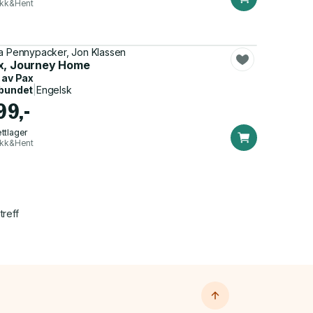
ikk&Hent
a Pennypacker, Jon Klassen
x, Journey Home
 av
Pax
bundet
|
Engelsk
99,-
ttlager
ikk&Hent
treff