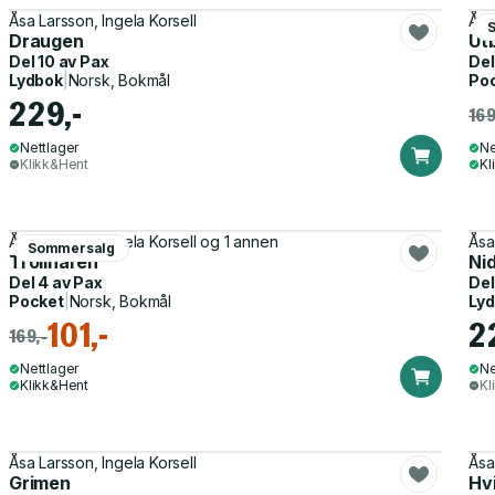
Åsa Larsson, Ingela Korsell
Åsa
Draugen
Ut
Del 10 av
Pax
Del
Lydbok
|
Norsk, Bokmål
Po
229,-
169
Nettlager
Ne
Klikk&Hent
Kl
Åsa Larsson, Ingela Korsell og 1 annen
Åsa
Sommersalg
Trollharen
Ni
Del 4 av
Pax
Del
Pocket
|
Norsk, Bokmål
Ly
101,-
2
169,-
Nettlager
Ne
Klikk&Hent
Kl
Åsa Larsson, Ingela Korsell
Åsa
Grimen
Hv