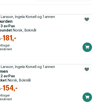
 Larsson, Ingela Korsell og 1 annen
burden
 3 av
Pax
bundet
|
Norsk, Bokmål
181,-
,-
ttlager
ikk&Hent
 Larsson, Ingela Korsell og 1 annen
imen
 2 av
Pax
cket
|
Norsk, Bokmål
154,-
,-
ttlager
ikk&Hent