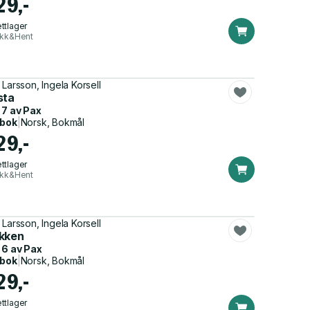
29,-
ttlager
ikk&Hent
 Larsson, Ingela Korsell
sta
 7 av
Pax
dbok
|
Norsk, Bokmål
29,-
ttlager
ikk&Hent
 Larsson, Ingela Korsell
kken
 6 av
Pax
dbok
|
Norsk, Bokmål
29,-
ttlager