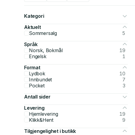
Kategori
Aktuelt
Sommersalg
5
Språk
Norsk, Bokmål
19
Engelsk
1
Format
Lydbok
10
Innbundet
7
Pocket
3
Antall sider
Levering
Hjemlevering
19
Klikk&Hent
9
Tilgjengelighet i butikk